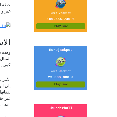
خطة ال
غير وا
الا
المثال
كيف ي
نفقاته
غير حق
Powerball وهكذا. وفي حالة فوز عميل فإنهم 