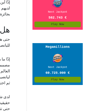
لديهم 
بجائزة
هل 
حتى هذ
لليانصيب
العالم
ثم اختي
حقيقية
حتى تت