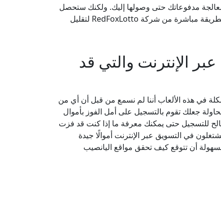
رة أخرى بالعمل كوسيط ومعالجة مدفوعاتك حتى وصولها إليك. ولكنك ستحصل
على أموالك من خلال شركة اليانصيب الأصلية (يتم دفع الجوائز الأصغر قيمة بطريقة مباشرة من شركة RedFoxLotto لتقليل
بر الإنترنت والتي قد
شكلة في هذه الألعاب أننا لم نسمع من قبل أن أي من
حاولة جعلك تقوم بالتسجيل على أمل الفوز بأموال
الح للتسجيل حتى يمكنك معرفة ما إذا كنت قد فزت
شتغلون في التسويق عبر الإنترنت أموالًا جيدة
بسهولة أن تتوقع كيف تحقق مواقع اليانصيب