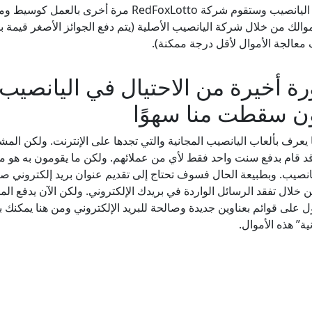
شركة اليانصيب وستقوم شركة RedFoxLotto م
 معالجة الأموال لأقل درجة ممكنة).
ة أخيرة من الاحتيال في اليانصيب ع
ن سقطت منا سهوًا
 يعرف بألعاب اليانصيب المجانية والتي تجدها على الإنترنت. ولكن الم
قد قام بدفع سنت واحد فقط لأي من عملائهم. ولكن ما يقومون به هو م
انصيب. وبطبيعة الحال فسوف تحتاج إلى تقديم عنوان بريد إلكتروني ص
من خلال تفقد الرسائل الواردة في بريدك الإلكتروني. ولكن الآن يدفع الم
 على قوائم بعناوين جديدة وصالحة للبريد الإلكتروني ومن هنا يمكنك 
ية” هذه الأموال.