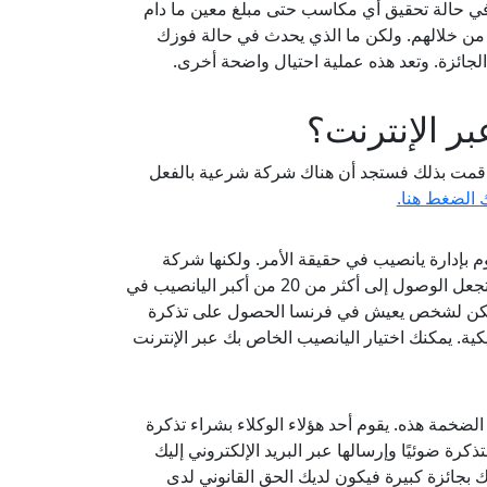
LottoFr أن تدفع لعملائها بسهولة في حالة تحقيق أي مكاسب حتى مبلغ معين ما دام
ية من خلالهم. ولكن ما الذي يحدث في حالة فوزك
جائزة. وتعد هذه عملية احتيال واضحة أخرى.
ر الإنترنت؟
ا قمت بذلك فستجد أن هناك شركة شرعية بالفعل
الضغط هنا.
لفرق الذي يميز هذه الشركة؟ بداية فإن شركة RedFoxLotto لا تقوم بإدارة يانصيب في حقيقة الأمر. ولكنها شركة
مصممة لتقديم خدمة البريد السريع لتذاكر اليانصيب. حيث تشمل خدمتها أنها تجعل الوصول إلى أكثر من 20 من أكبر اليانصيب في
يمكن لشخص يعيش في فرنسا الحصول على تذكرة
تحدة الأمريكية. يمكنك اختيار اليانصيب الخاص بك عبر الإنترنت
 اليانصيب الضخمة هذه. يقوم أحد هؤلاء الوكلاء بشراء تذكرة
رة ضوئيًا وإرسالها عبر البريد الإلكتروني إليك
ك بجائزة كبيرة فيكون لديك الحق القانوني لدى