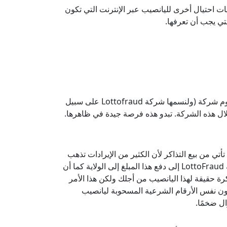
ت احتيال أخرى لليانصيب عبر الإنترنت التي تكون
لتي يجب أن تعرفها.
وهذه طريقة ماهرة بالفعل لتضليل محبي اليانصيب. يتم الاحتيال من خلال: تقوم شركة (ولنسمها شركة Lottofraud على سبيل
لال هذه الشركة. تبدو هذه فرصة جيدة في ظاهرها.
معينة من الأموال التي تأتي من بيع التذاكر لأن الكثير من الإيرادات تذهب
إلى الولاية بالإضافة إلى النفقات العالية لليانصيب. ولكن الآن لن تضطر شركة LottoFraud إلى دفع هذا المبلغ إلى الولاية كما أن
رة حقيقة لهذا اليانصيب من أجلك ولكن هذا الأمر
مون نفس الأرقام الشرعية المسحوبة ليانصيب