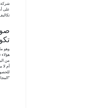
تكاليف
صور
تكو
وهو ما
هؤلاء 
من الي
أم لا 
للحصول
“المجان