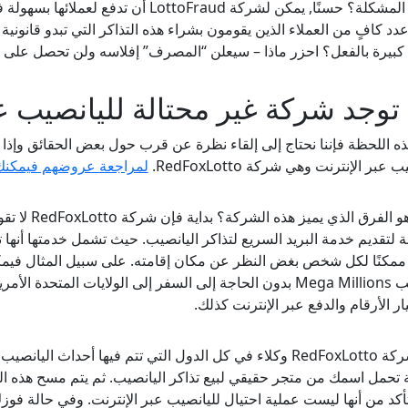
إذًا أين المشكلة؟ حسنًا, يمكن لشركة aud
عدد كافٍ من العملاء الذين يقومون بشراء هذه التذاكر التي تبدو قانون
 كبيرة بالفعل؟ احزر ماذا – سيعلن “المصرف” إفلاسه ولن تحصل على ال
توجد شركة غير محتالة لليانصيب عب
ه اللحظة فإننا نحتاج إلى إلقاء نظرة عن قرب حول بعض الحقائق وإذ
 عبر الإنترنت وهي شركة RedFoxLotto.
لمراجعة عروضهم فيمكنك 
إذًا ما هو ا
 ممكنًا لكل شخص بغض النظر عن مكان إقامته. على سبيل المثال ف
ليانصيب Mega Millions بدون الحاجة إلى السفر إلى الولايات الم
ار الأرقام والدفع عبر الإنترنت كذلك.
لدى شركة RedFoxLotto وكلاء في كل الدول التي تتم فيها أحداث
 تحمل اسمك من متجر حقيقي لبيع تذاكر اليانصيب. ثم يتم مسح هذه التذك
أكد من أنها ليست عملية احتيال لليانصيب عبر الإنترنت. وفي حالة فوز