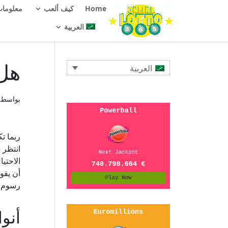
Home
كيف ألعب
معلومات
العربية
هل 
العربية
بواسط
ربما ت
انتظر 
الاحتي
أن يقو
رسوم ل
أنو