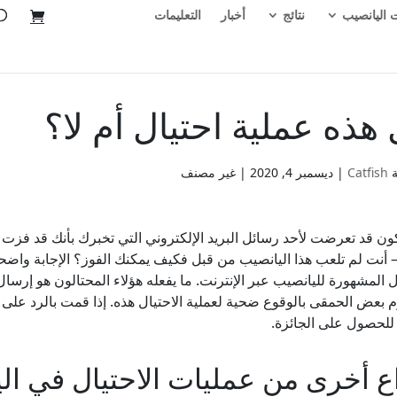
 اليانصيب
نتائج
أخبار
التعليمات
هذه عملية احتيال أم لا؟
ة
Catfish
|
ديسمبر 4, 2020
| غير مصنف
كون قد تعرضت لأحد رسائل البريد الإلكتروني التي تخبرك بأنك قد فزت بج
– أنت لم تلعب هذا اليانصيب من قبل فكيف يمكنك الفوز؟ الإجابة واضحة
ال المشهورة لليانصيب عبر الإنترنت. ما يفعله هؤلاء المحتالون هو إرسا
م بعض الحمقى بالوقوع ضحية لعملية الاحتيال هذه. إذا قمت بالرد على 
لحصول على الجائزة.
اع أخرى من عمليات الاحتيال في ال