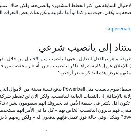
احتيال السابقة هي أكثر الخطط المشهورة والصريحة. ولكن هناك عمليا
ضحة بما يكفي. حيث تبدو كما لو أنها قانونية ولكن هناك بعض الثغرات ا
ستناد إلى يانصيب شرعي
) بالإعلان عن إمكانية شراء تذاكر ليانصيب معين بأسعار مخفضة من خ
مكنهم عرض هذه التذاكر بسعر أرخص؟
الأمر بسيط: يقوم يانصيب مثل Powerball بدفع نسبة 
ا تكون أقل بكثير في حقيقة الأمر. قد يخبرونك أنهم سيقومون بشراء تذك
يقي. فهم يديرون اليانصيب الخاص بهم – كل ما في الأمر أنهم يستخد
يدفعون له – ولكن ربحهم لا يزال ضخمًا.