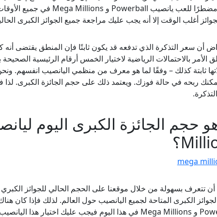
لست مضطرًا للعب يانصيب rball
جوائز أغلب الوقت إلا أنه يجب عليك مراجعة جميع الجوائز الكبرى الحالية
اض أن سعر التذكرة الذي تدفعه قد يكون ثابتًا فإن المنطق يقتضى أنه
لق الأمر بالاحتمالات الرياضية لاختيار الخمس أرقام الرئيسية الصحيحة ب
اتها ثابتة كذلك – وفقًا لما هو معرف من منظمي اليانصيب انفسهم. ونح
مكنك ربحه في حالة فوزك. ويعتمد ذلك على حجم الجائزة الكبرى. لذا فإ
لتذكرة.
Mill؟
أن تتعرف بسهولة من خلال موقعنا على الحجم الحالي للجوائز الكبري ف
لجوائز الكبرى المتاحة لجميع اليانصيب حول العالم. لذلك فإذا كان هن
Powerball و Mega Millions في هذا اليوم فيجب عليك اختيار