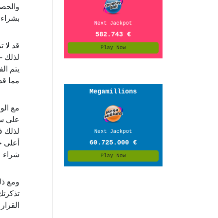
بشراء ت
قد لا 
لذلك –
مما قد
شراء ع
ومع ذل
تذكرتك
القرار 