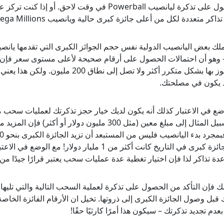
ذاكر متعددة لكل من أعلى جائزة كبرى حالية ويانصيب Mega Millions؟
تملك بعض اليانصيب الدولية نفس حجم الجوائز الكبرى التي تقدمها يانص
 وهو أن احتمالات الحصول على أرقام صحيحة لأعلى مستوى سعر فإن فر
يتم الفوز بها بشكل متكرر أكثر ولا تصل إل
 يكون في مصلحتك.
على سبيل المثال إلى مبلغ معين (مثل 300 مليون دول
دة تذاكر لذا فإن اختيار تغطية عدة عمليات سحب يعتبر قرارًا جيدًا من 
ك فإن التأكد من الحصول على تذكرة لعملية السحب التالية والتي تليها ت
 قبل وصول الجائزة الكبرى إلى ذروتها. تخيل ان الأرقام الفائزة الخاص
بعدم تجديد تذكرتك – سيكون هذا أمرًا كارثيًا حقًا!