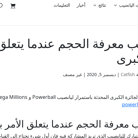
 اليانصيب
نتائج
أخبار
التعليمات
 معرفة الحجم عندما يتعلق ا
برى
ة
Catfish
|
ديسمبر 5, 2020
| غير مصنف
 الكبرى المحدثة باستمرار ليانصيب Powerball و Mega Millions والكثير من اليانصيب الأخرى.
 معرفة الحجم عندما يتعلق الأمر با
تيارك لليانصيب الذي تريد المشاركة فيه فإن أول شيء تحتاج إلى القيام 