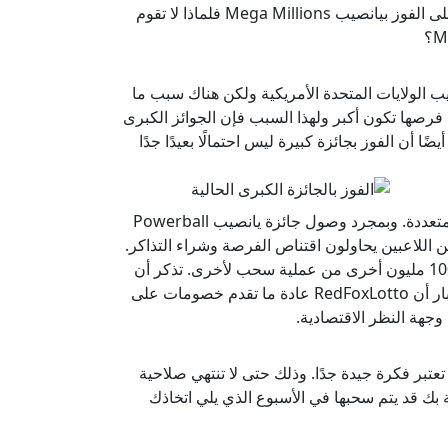
والحصول على تذكرة ليانصيب Powerball في وقت لاحق. أو إذا كنت تركز على الفوز بيانصيب Mega Millions فلماذا لا تقوم
يب الولايات المتحدة الأمريكية ولكن هناك سبب ما
صها تكون أكبر ولهذا السبب فإن الجوائز الكبرى
ى نطاق 200 مليون. ولكن هذا يعني أيضًا أن الفوز بجائزة كبيرة ليس احتمالًا بعيدًا جدًا
مع الوضع في الاعتبار كذلك أنه يكون لديك خيار حجز تذكرتك لعمليات سحب متعددة. وبمجرد وصول جائزة يانصيب Powerball
ار أو أكثر) فإن المزيد من اللاعبين يحاولون اقتناص الفرصة وشراء التذاكر.
لذلك فبمجرد بدء اليانصيب فليس من المستبعد أن تزيد الجائزة الكبرى بنحو 100 مليون أخرى من عملية سحب لأخرى. تذكر أن
أعلى جائزة كبرى في التاريخ كانت أكثر من 1 مليار دولار! مع الوضع في الاعتبار أن RedFoxLotto عادة ما تقدم خصومات على
وجهة النظر الاقتصادية.
عتبر فكرة جيدة جدًا. وذلك حتى لا تنتهي صلاحية
ة بك قد يتم سحبها في الأسبوع الذي يلي اتخاذك