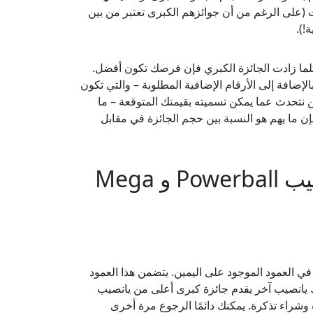
Powe و Mega Millions في جميع الأوقات (على الرغم من أن جوائزهم الكبرى تعتبر من بين
!).
 كلما زادت الجائزة الكبري فإن فرصك تكون أفضل.
الإضافة إلى الأرقام الإضافية المطلوبة – والتي تكون
ن نتحدث عما يمكن تسميته بقيمتك المتوقعة – ما
ن ما يهم هو النسبة بين حجم الجائزة في مقابل
ما هو حجم الجائزة الكبرى اليوم ليانصيب Powerball و Mega
ي العمود الموجود على اليمين. يتضمن هذا العمود
اك يانصيب آخر يقدم جائزة كبرى أعلى من يانصيب
 هذا اليانصيب وشراء تذكرة. يمكنك دائمًا الرجوع مرة أخرى