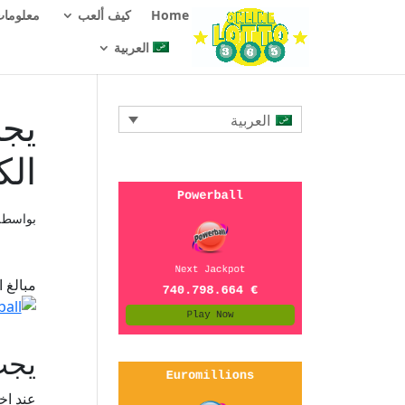
Home
كيف ألعب
معلومات
العربية
يجب
العربية
الك
بواسط
مبالغ الجائزة
يجب
عند اخ