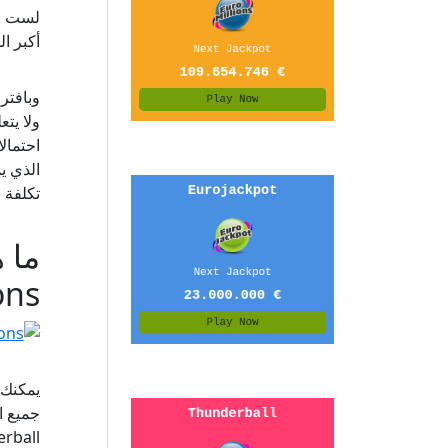
أكبر ال
وبافتر
ولا يتع
احتمال
الذي ي
تكلفة ا
ions
يمكنك 
جميع ا