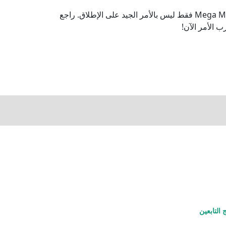
بإيجاز فإن استهداف الجائزة الكبرى الحالية ليانصيب Powerball و\أو Mega Millions فقط ليس بالأمر الجيد على الإطلاق. راجع
ب الأمر الآن!
 التابعين