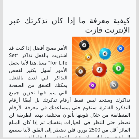
كيفية معرفة ما إذا كان تذكرتك عبر
الإنترنت فازت
الأمر يصبح أفضل إذا كنت قد
اشتريت بالفعل تذاكر “Set
for Life” معنا. هذا لأننا نجعل
الأمور أسهل بكثير لفحص
التذاكر التي لديك بالفعل.
يمكنك التحقق من الصفحة
التي يتم فيها تخزين جميع
تذاكرك وستجد ليس فقط أرقام تذكرتك بل أيضًا أرقام
التذكرة الفائزة. سنقوم حتى بمساعدتك في معرفة الأرقام
المتطابقة من خلال تلوينها بألوان مختلفة. بهذه الطريقة لن
تضطر حتى للنظر في الخيارات بنفسك. ثم إذا كان المبلغ
الفائز أقل من 2500 يورو، فلن تضطر إلى القلق لأننا سنضع
المبلغ في حسابك مباشرة فور التحقق من أرقام الفوز.