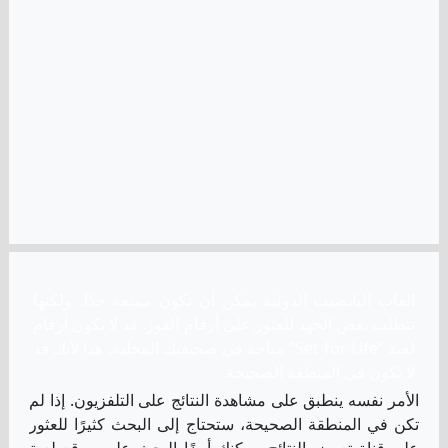
العاب اليانصيب الدولية يمكن أن تكون ممتعة جدًا، ولكنها
تتطلب بعض الجهد للعثور على أرقام الفوز. قد لا تكون أرقام
لعبة “Set for Life” متاحة في صحيفتك المحلية. هذا لأنك قد
لا تكون في المنطقة الصحيحة.
الأمر نفسه ينطبق على مشاهدة النتائج على التلفزيون. إذا لم
تكن في المنطقة الصحيحة، ستحتاج إلى البحث كثيرًا للعثور