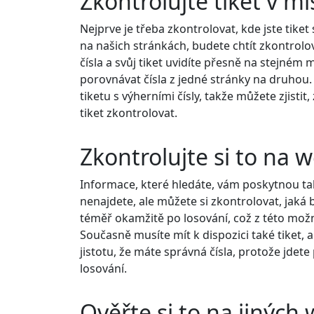
Zkontrolujte tiket v mí
Nejprve je třeba zkontrolovat, kde jste tiket
na našich stránkách, budete chtít zkontrolo
čísla a svůj tiket uvidíte přesně na stejném m
porovnávat čísla z jedné stránky na druhou
tiketu s výherními čísly, takže můžete zjistit,
tiket zkontrolovat.
Zkontrolujte si to na 
Informace, které hledáte, vám poskytnou tak
nenajdete, ale můžete si zkontrolovat, jaká 
téměř okamžitě po losování, což z této možno
Současně musíte mít k dispozici také tiket, 
jistotu, že máte správná čísla, protože jdete 
losování.
Ověřte si to na jinýc