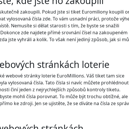
stě, kde jste ho zakoupili
 skutečně zakoupili. Pokud jste si tiket Euromiliony koupili o
vat vylosovaná čísla zde. To vám usnadní práci, protože výh
ístě. Nemusíte si dělat starosti s tím, že byste se snažili
. Dokonce zde najdete přímé srovnání čísel na zakoupeném
 zda jste vyhráli a kolik. To však není jediný způsob, jak si m
webových stránkách loterie
é webové stránky loterie EuroMillions. Váš tiket tam sice
byla vylosovaná čísla. Tato čísla si navíc můžete prohlédnout
sti činí jeden z nejrychlejších způsobů kontroly tiketu.
abyste mohli čísla porovnat. To může být trochu obtížné, al
přímo ke zdroji. Jen se ujistěte, že se díváte na čísla ze spr
h webových stránkách