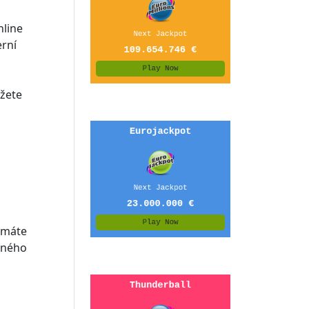
nline
erní
ůžete
e máte
ávného