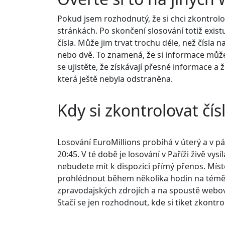
Pokud jsem rozhodnutý, že si chci zkontrolo
stránkách. Po skončení slosování totiž exis
čísla. Může jim trvat trochu déle, než čísla 
nebo dvě. To znamená, že si informace může
se ujistěte, že získávají přesné informace a ž
která ještě nebyla odstraněna.
Kdy si zkontrolovat čís
Losování EuroMillions probíhá v úterý a v pát
20:45. V té době je losování v Paříži živě vysí
nebudete mít k dispozici přímý přenos. Míst
prohlédnout během několika hodin na téměř
zpravodajských zdrojích a na spoustě webový
Stačí se jen rozhodnout, kde si tiket zkontro