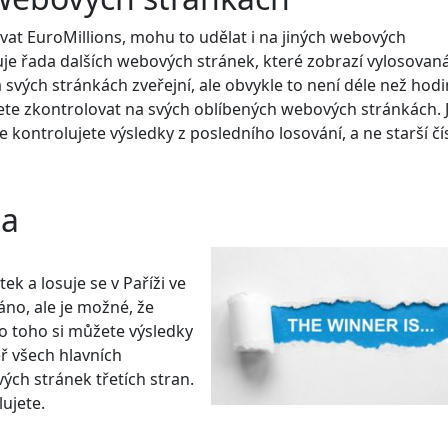
vat EuroMillions, mohu to udělat i na jiných webových
tuje řada dalších webových stránek, které zobrazí vylosovan
na svých stránkách zveřejní, ale obvykle to není déle než hod
te zkontrolovat na svých oblíbených webových stránkách. 
e kontrolujete výsledky z posledního losování, a ne starší čís
la
ek a losuje se v Paříži ve
láno, ale je možné, že
o toho si můžete výsledky
 všech hlavních
ch stránek třetích stran.
lujete.