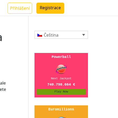
Registrace
Přihlášení
a
Čeština
 ale
dete