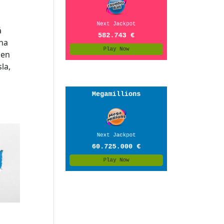
á
ina
Jen
la,