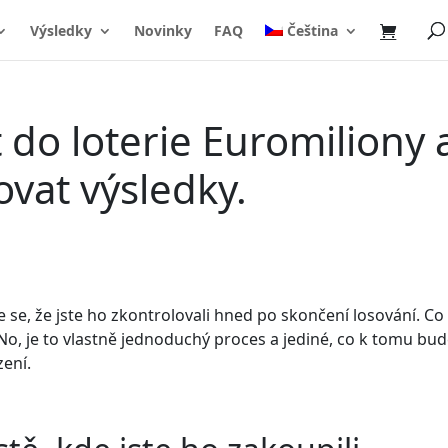
Výsledky
Novinky
FAQ
Čeština
et do loterie Euromiliony 
ovat výsledky.
te se, že jste ho zkontrolovali hned po skončení losování. Co
? No, je to vlastně jednoduchý proces a jediné, co k tomu bu
zení.