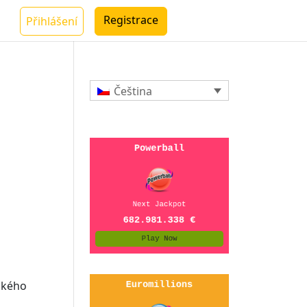
Registrace
Přihlášení
Čeština
vského