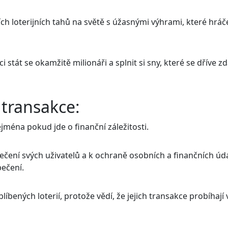
ch loterijních tahů na světě s úžasnými výhrami, které hráč
 stát se okamžitě milionáři a splnit si sny, které se dříve zd
 transakce:
ména pokud jde o finanční záležitosti.
ečení svých uživatelů a k ochraně osobních a finančních úd
pečení.
bených loterií, protože vědí, že jejich transakce probíhají 