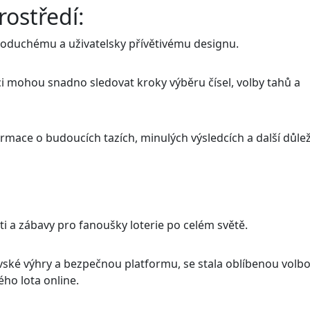
rostředí:
noduchému a uživatelsky přívětivému designu.
níci mohou snadno sledovat kroky výběru čísel, volby tahů a
rmace o budoucích tazích, minulých výsledcích a další důlež
i a zábavy pro fanoušky loterie po celém světě.
rovské výhry a bezpečnou platformu, se stala oblíbenou volb
ého lota online.