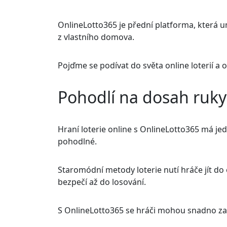
OnlineLotto365 je přední platforma, která 
z vlastního domova.
Pojďme se podívat do světa online loterií a
Pohodlí na dosah ruky
Hraní loterie online s OnlineLotto365 má je
pohodlné.
Staromódní metody loterie nutí hráče jít do 
bezpečí až do losování.
S OnlineLotto365 se hráči mohou snadno zapo