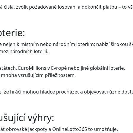
čísla, zvolit požadované losování a dokončit platbu – to vš
terie:
 nejen k místním nebo národním loteriím; nabízí širokou š
ezinárodních loterií.
tátech, EuroMillions v Evropě nebo jiné globální loterie,
 mnoha vzrušujícím příležitostem.
je, že hráči mohou hladce procházet a objevovat různé dos
šující výhry:
yhrát obrovské jackpoty a OnlineLotto365 to umožňuje.