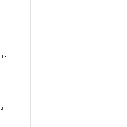
ité
ou