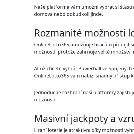
Naše platforma vám umožní vybrat si šťastná 
domova nebo odkudkoli jinde.
Rozmanité možnosti lo
OnlineLotto365 umožňuje hráčům připojit se
možností, protože zahrnuje velké množství m
Ať už chcete vyhrát Powerball ve Spojených s
OnlineLotto365 vám nabízí snadný přístup k
Jednoduché rozhraní naší platformy zajišťu
možnosti.
Masivní jackpoty a vzru
Hraní loterie je atraktivní díky možnosti v