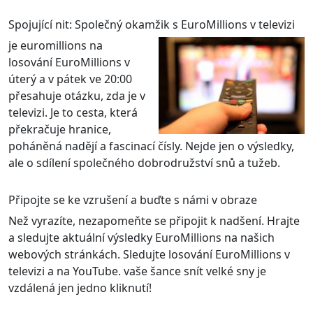
Spojující nit: Společný okamžik s EuroMillions v televizi
je euromillions na
losování EuroMillions v
úterý a v pátek ve 20:00
přesahuje otázku, zda je v
televizi. Je to cesta, která
překračuje hranice,
poháněná nadějí a fascinací čísly. Nejde jen o výsledky,
ale o sdílení společného dobrodružství snů a tužeb.
Připojte se ke vzrušení a buďte s námi v obraze
Než vyrazíte, nezapomeňte se připojit k nadšení. Hrajte
a sledujte aktuální výsledky EuroMillions na našich
webových stránkách. Sledujte losování EuroMillions v
televizi a na YouTube. vaše šance snít velké sny je
vzdálená jen jedno kliknutí!