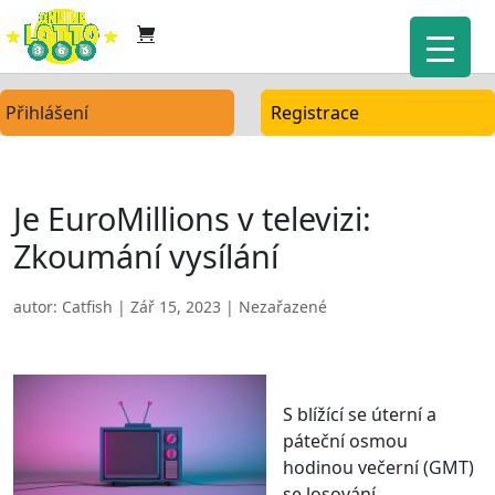
Přihlášení
Registrace
Je EuroMillions v televizi:
Zkoumání vysílání
autor:
Catfish
|
Zář 15, 2023
| Nezařazené
S blížící se úterní a
páteční osmou
hodinou večerní (GMT)
se losování