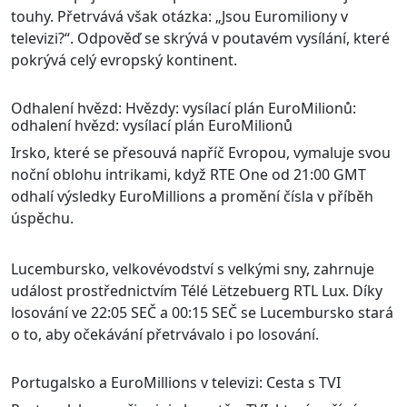
touhy. Přetrvává však otázka: „Jsou Euromiliony v
televizi?“. Odpověď se skrývá v poutavém vysílání, které
pokrývá celý evropský kontinent.
Odhalení hvězd: Hvězdy: vysílací plán EuroMilionů:
odhalení hvězd: vysílací plán EuroMilionů
Irsko, které se přesouvá napříč Evropou, vymaluje svou
noční oblohu intrikami, když RTE One od 21:00 GMT
odhalí výsledky EuroMillions a promění čísla v příběh
úspěchu.
Lucembursko, velkovévodství s velkými sny, zahrnuje
událost prostřednictvím Télé Lëtzebuerg RTL Lux. Díky
losování ve 22:05 SEČ a 00:15 SEČ se Lucembursko stará
o to, aby očekávání přetrvávalo i po losování.
Portugalsko a EuroMillions v televizi: Cesta s TVI