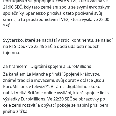
Portugalsko se připojuje k cestě s TVI, která začíná ve
21:00 SEČ, kdy tato země sní spolu se svými evropskými
společníky. Španělsko přidává k této podívané svůj
šmrnc, a to prostřednictvím TVE2, která vysílá ve 22:00
SEČ.
Švýcarsko, které se nachází v srdci kontinentu, se naladí
na RTS Deux ve 22:45 SEČ a dodá události nádech
tajemna.
Za hranicemi: Digitální spojení a EuroMillions
Za kanálem La Manche přináší Spojené království,
známé tradicí a inovacemi, svůj obrat v otázce „Jsou
EuroMillions v televizi?“. V rámci digitálního skoku
nabízí Velká Británie online vysílání, které spojuje lidi s
výsledky EuroMillions. Ve 22:30 SEČ se obrazovky po
celé zemi rozsvítí a obývací pokoje se naplní příslibem
jiného zítřka.