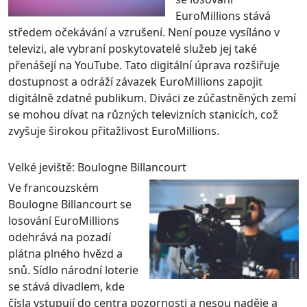
EuroMillions stává
středem očekávání a vzrušení. Není pouze vysíláno v
televizi, ale vybraní poskytovatelé služeb jej také
přenášejí na YouTube. Tato digitální úprava rozšiřuje
dostupnost a odráží závazek EuroMillions zapojit
digitálně zdatné publikum. Diváci ze zúčastněných zemí
se mohou dívat na různých televizních stanicích, což
zvyšuje širokou přitažlivost EuroMillions.
Velké jeviště: Boulogne Billancourt
Ve francouzském
Boulogne Billancourt se
losování EuroMillions
odehrává na pozadí
plátna plného hvězd a
snů. Sídlo národní loterie
se stává divadlem, kde
čísla vstupují do centra pozornosti a nesou naděje a