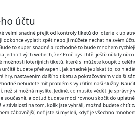
ého účtu
é velmi snadné přejít od kontroly tiketů do loterie k uplatně
i dokonce vyplatit zpět nebo ji můžete nechat na svém účtu 
t. Bude to super snadné a rozhodně to bude mnohem rychlejš
 na jednotlivých webech, že? Proč bys chtěl ještě někdy něc
né možnosti loterijních tiketů, které si můžete koupit z celéh
určitě budete překvapeni, jak snadné je získat to, co hledá
 hry, nastavením dalšího tiketu a pokračováním v další sázc
rozhodně nebudete mít problém s využitím naší služby. Nauči
ší, než si možná myslíte. Jediné, co musíte vědět, je správný
rie současně, a odtud budete moci rovnou skočit do uplatn
 v závislosti na tom, kolik jste vyhráli, možná budete chtít z
em zábavnější, než jste si mysleli, když je všechno mnohe