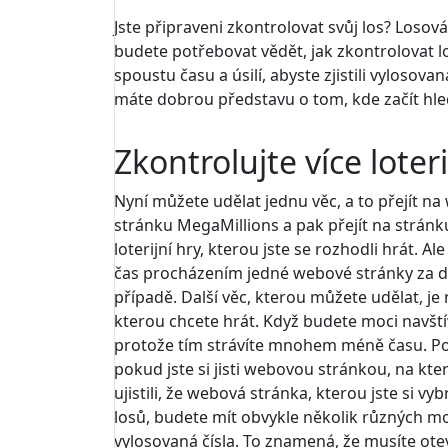
Jste připraveni zkontrolovat svůj los? Losová
budete potřebovat vědět, jak zkontrolovat lo
spoustu času a úsilí, abyste zjistili vylosovan
máte dobrou představu o tom, kde začít hleda
Zkontrolujte více lote
Nyní můžete udělat jednu věc, a to přejít na
stránku MegaMillions a pak přejít na strán
loterijní hry, kterou jste se rozhodli hrát. 
čas procházením jedné webové stránky za dr
případě. Další věc, kterou můžete udělat, je 
kterou chcete hrát. Když budete moci navš
protože tím strávíte mnohem méně času. Pom
pokud jste si jisti webovou stránkou, na kt
ujistili, že webová stránka, kterou jste si 
losů, budete mít obvykle několik různých 
vylosovaná čísla. To znamená, že musíte otev