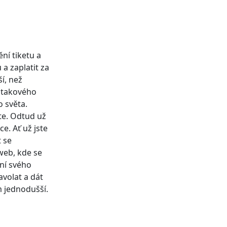
ní tiketu a
a zaplatit za
í, než
o takového
o světa.
te. Odtud už
e. Ať už jste
t se
 web, kde se
ění svého
avolat a dát
m jednodušší.