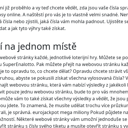
ní již proběhlo a vy teď chcete vědět, zda jsou vaše čísla sp
sy online. A naštěstí pro vás je to vlastně velmi snadné. Nem
á čísla nebo zjistili, jaká čísla vám mohla padnout. Ujistěte s
t a jak tyto výhry také získat.
rií na jednom místě
 webové stránky každé, jednotlivé loterijní hry. Můžete se p
ku SuperEnalotto. Pak můžete přejít na webovou stránku kaž
Ale je to opravdu to, co chcete dělat? Opravdu chcete strávit 
uhou, abyste se pokusili získat všechna vylosovaná čísla?
najít webovou stránku, která vám nabízí výsledky z jakékoli lo
tívit pouze jednu webovou stránku, bude to pro vás mnohem
ůže vám to také získat všechny výsledky a vědět, že jsou 
erou jdete. To znamená, že musíte udělat trochu více průzku
vybrali, je správná. eurojackpot mega miliony Pokud půjdete n
možností. Některé webové stránky vám umožní jednoduše se
řít stránku s čísly svého tiketu a musíte otevřít stránku s 