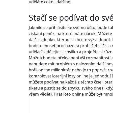
uděláte cokoli dalšího.
Stačí se podívat do sv
Jakmile se přihlásíte ke svému účtu, bude tak
získání peněz, na které máte nárok. Můžete j
další jízdenku, kterou si chcete vyzvednou
budete muset procházet a prohlížet si čísla
udělat? Udělejte si chvilku a projděte si růz
Možná budete překvapeni vší rozmanitostí a 
nebudete mít problém s nalezením další nové
hráli online milionkrát nebo je to poprvé, 
kontrolovat loterijní losy online je jednoduš
můžete podívat na každé z těchto čísel lote
tiketu a pustit se do zbytku svého dne (i když
všem vědět). Hrát loto online může být mnoh