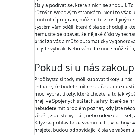
čísly a podívat se, která z nich se shodují
různých webových stránkách. Není to však j
kontrolní program, můžete to zkusit jiným 
systém vám sdělí, která čísla se shodují a 
nemusíte se obávat, že nějaké číslo vynech
práci za vás a může automaticky vygenerovat u
co jste vyhráli. Nebo vám dokonce může říci, 
Pokud si u nás zakoupí
Proč byste si tedy měli kupovat tikety u nás,
jedna je, že budete mít celou řadu možností.
moci vybrat tikety, které chcete, a to jak vý
hrají ve Spojených státech, a hry, které se h
nebudete mít problém poznat, kdy jste něco v
věděli, zda jste vyhráli, nebo odevzdat tiket, a
Když se přihlásíte ke svému účtu, všechny sv
hrajete, budou odpovídající čísla ve vašem 