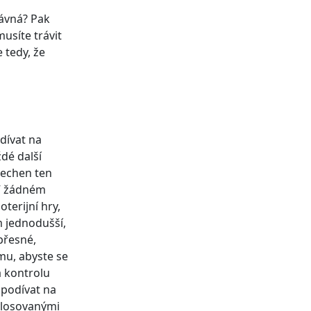
rávná? Pak
usíte trávit
e tedy, že
odívat na
dé další
všechen ten
 V žádném
terijní hry,
 jednodušší,
přesné,
mu, abyste se
a kontrolu
 podívat na
vylosovanými