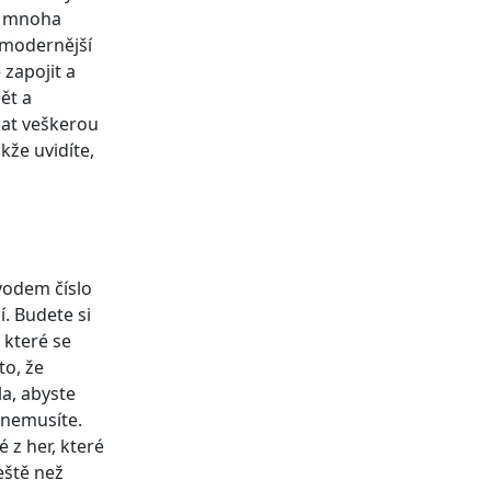
na mnoha
 modernější
zapojit a
ět a
lat veškerou
kže uvidíte,
ůvodem číslo
. Budete si
 které se
to, že
la, abyste
t nemusíte.
 z her, které
eště než