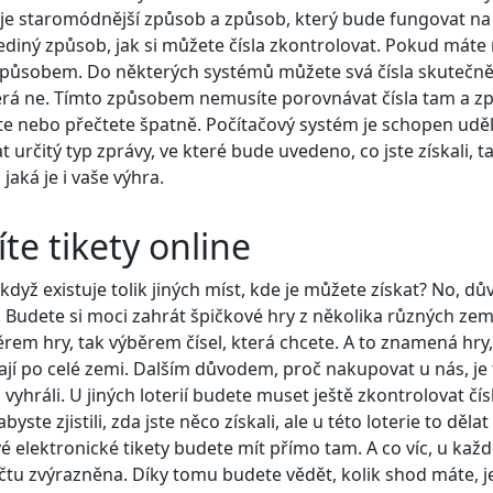
. To je staromódnější způsob a způsob, který bude fungovat 
ediný způsob, jak si můžete čísla zkontrolovat. Pokud máte
způsobem. Do některých systémů můžete svá čísla skutečně 
která ne. Tímto způsobem nemusíte porovnávat čísla tam a zp
áte nebo přečtete špatně. Počítačový systém je schopen udě
rčitý typ zprávy, ve které bude uvedeno, co jste získali, ta
jaká je i vaše výhra.
te tikety online
 když existuje tolik jiných míst, kde je můžete získat? No, d
 Budete si moci zahrát špičkové hry z několika různých zemí
běrem hry, tak výběrem čísel, která chcete. A to znamená hry,
rají po celé zemi. Dalším důvodem, proč nakupovat u nás, je 
yhráli. U jiných loterií budete muset ještě zkontrolovat čís
byste zjistili, zda jste něco získali, ale u této loterie to děla
é elektronické tikety budete mít přímo tam. A co víc, u každé
účtu zvýrazněna. Díky tomu budete vědět, kolik shod máte, j