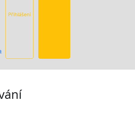
Přihlášení
a
ování