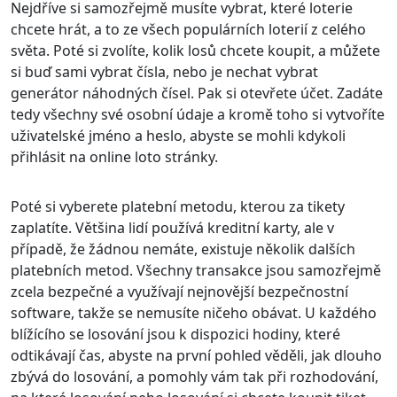
Nejdříve si samozřejmě musíte vybrat, které loterie
chcete hrát, a to ze všech populárních loterií z celého
světa. Poté si zvolíte, kolik losů chcete koupit, a můžete
si buď sami vybrat čísla, nebo je nechat vybrat
generátor náhodných čísel. Pak si otevřete účet. Zadáte
tedy všechny své osobní údaje a kromě toho si vytvoříte
uživatelské jméno a heslo, abyste se mohli kdykoli
přihlásit na online loto stránky.
Poté si vyberete platební metodu, kterou za tikety
zaplatíte. Většina lidí používá kreditní karty, ale v
případě, že žádnou nemáte, existuje několik dalších
platebních metod. Všechny transakce jsou samozřejmě
zcela bezpečné a využívají nejnovější bezpečnostní
software, takže se nemusíte ničeho obávat. U každého
blížícího se losování jsou k dispozici hodiny, které
odtikávají čas, abyste na první pohled věděli, jak dlouho
zbývá do losování, a pomohly vám tak při rozhodování,