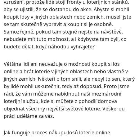
vzrušení, protože lidé stojí fronty u loterijních stánků,
aby se ujistili, že se dostanou do akce. Abyste si mohli
koupit losy v jiných oblastech nebo zemích, museli jste
se tam skutečně vypravit a koupit si je osobně.
Samozřejmě, pokud tam stejně nejste na návštěvě,
nebudete mít tuto možnost, a i kdybyste tam byli, co
budete dělat, když náhodou vyhrajete?
Většina lidí ani neuvažuje o možnosti koupit si los
online a hrát loterie v jiných oblastech nebo vlastně v
jiných zemích. Někteří o tom snili, ale nebyl to sen, který
by lidé mohli uskutečnit, tedy až doposud. Proto jsme
rádi, že vám můžeme nabídnout naši mezinárodní
loterijní službu, kde si můžete z pohodlí domova
objednat všechny největší světové loterie. Veškerou
práci uděláme za vás.
Jak funguje proces nákupu losů loterie online