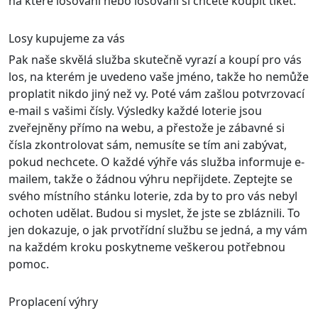
na které losování nebo losování si chcete koupit tiket.
Losy kupujeme za vás
Pak naše skvělá služba skutečně vyrazí a koupí pro vás
los, na kterém je uvedeno vaše jméno, takže ho nemůže
proplatit nikdo jiný než vy. Poté vám zašlou potvrzovací
e-mail s vašimi čísly. Výsledky každé loterie jsou
zveřejněny přímo na webu, a přestože je zábavné si
čísla zkontrolovat sám, nemusíte se tím ani zabývat,
pokud nechcete. O každé výhře vás služba informuje e-
mailem, takže o žádnou výhru nepřijdete. Zeptejte se
svého místního stánku loterie, zda by to pro vás nebyl
ochoten udělat. Budou si myslet, že jste se zbláznili. To
jen dokazuje, o jak prvotřídní službu se jedná, a my vám
na každém kroku poskytneme veškerou potřebnou
pomoc.
Proplacení výhry