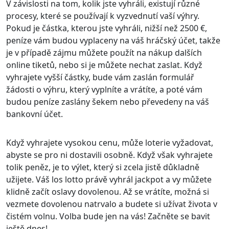
V závislosti na tom, kolik jste vyhráli, existují různé
procesy, které se používají k vyzvednutí vaší výhry.
Pokud je částka, kterou jste vyhráli, nižší než 2500 €,
peníze vám budou vyplaceny na váš hráčský účet, takže
je v případě zájmu můžete použít na nákup dalších
online tiketů, nebo si je můžete nechat zaslat. Když
vyhrajete vyšší částky, bude vám zaslán formulář
žádosti o výhru, který vyplníte a vrátíte, a poté vám
budou peníze zaslány šekem nebo převedeny na váš
bankovní účet.
Když vyhrajete vysokou cenu, může loterie vyžadovat,
abyste se pro ni dostavili osobně. Když však vyhrajete
tolik peněz, je to výlet, který si zcela jistě důkladně
užijete. Váš los lotto právě vyhrál jackpot a vy můžete
klidně začít oslavy dovolenou. Až se vrátíte, možná si
vezmete dovolenou natrvalo a budete si užívat života v
čistém volnu. Volba bude jen na vás! Začněte se bavit
ještě dnes!