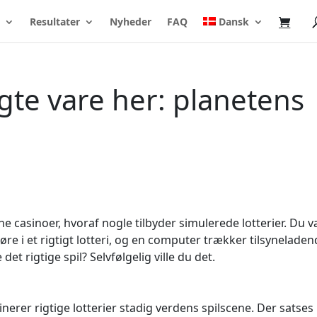
Resultater
Nyheder
FAQ
Dansk
gte vare her: planetens
e casinoer, hvoraf nogle tilbyder simulerede lotterier. Du 
re i et rigtigt lotteri, og en computer trækker tilsyneladen
 det rigtige spil? Selvfølgelig ville du det.
nerer rigtige lotterier stadig verdens spilscene. Der satses