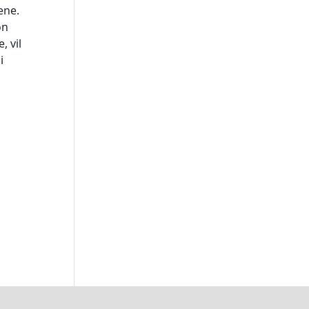
ene.
on
, vil
i