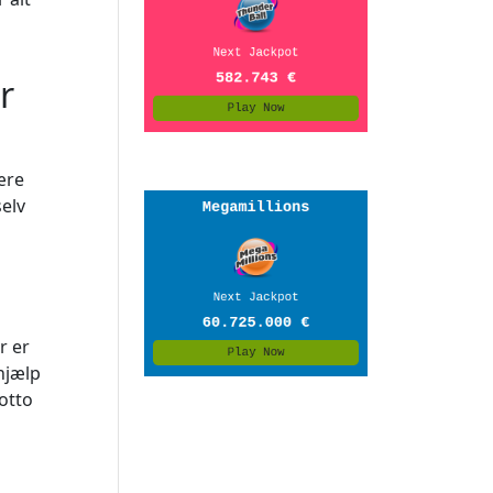
r
lære
elv
r er
 hjælp
otto