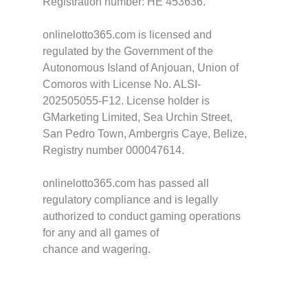
Registration number: HE 453636.
onlinelotto365.com is licensed and
regulated by the Government of the
Autonomous Island of Anjouan, Union of
Comoros with License No. ALSI-
202505055-F12. License holder is
GMarketing Limited, Sea Urchin Street,
San Pedro Town, Ambergris Caye, Belize,
Registry number 000047614.
onlinelotto365.com has passed all
regulatory compliance and is legally
authorized to conduct gaming operations
for any and all games of
chance and wagering.