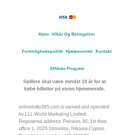
Hjem
Vilkår Og Betingelser
Fortrolighedspolitik
Hjælpecenter
Kontakt
Affiliate Program
Spillere skal være mindst 18 år for at
købe billetter på vores hjemmeside.
onlinelotto365.com is owned and operated
by LLL World Marketing Limited.
Registered address: Peiraios 30, 1st floor,
office 1, 2023 Strovolos, Nikosia-Cyprus.