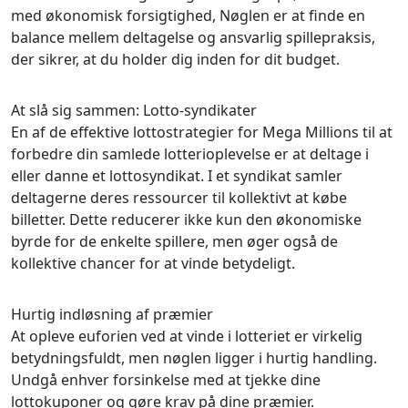
med økonomisk forsigtighed, Nøglen er at finde en
balance mellem deltagelse og ansvarlig spillepraksis,
der sikrer, at du holder dig inden for dit budget.
At slå sig sammen: Lotto-syndikater
En af de effektive lottostrategier for Mega Millions til at
forbedre din samlede lotterioplevelse er at deltage i
eller danne et lottosyndikat. I et syndikat samler
deltagerne deres ressourcer til kollektivt at købe
billetter. Dette reducerer ikke kun den økonomiske
byrde for de enkelte spillere, men øger også de
kollektive chancer for at vinde betydeligt.
Hurtig indløsning af præmier
At opleve euforien ved at vinde i lotteriet er virkelig
betydningsfuldt, men nøglen ligger i hurtig handling.
Undgå enhver forsinkelse med at tjekke dine
lottokuponer og gøre krav på dine præmier.