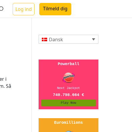
Tilmeld dig
Log ind
Dansk
er i
em. Så