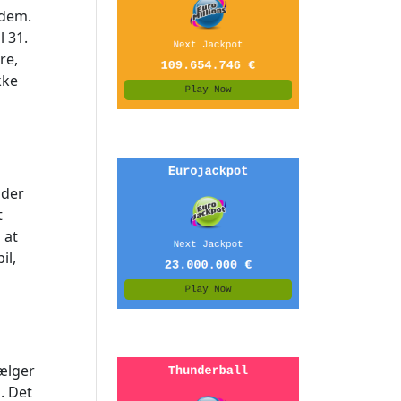
 dem.
l 31.
re,
kke
dder
t
 at
il,
vælger
. Det