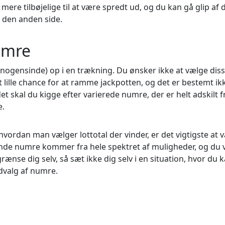
 mere tilbøjelige til at være spredt ud, og du kan gå glip af 
r den anden side.
umre
ogensinde) op i en trækning. Du ønsker ikke at vælge dis
 lille chance for at ramme jackpotten, og det er bestemt ik
t skal du kigge efter varierede numre, der er helt adskilt f
e.
vordan man vælger lottotal der vinder, er det vigtigste at 
dende numre kommer fra hele spektret af muligheder, og du 
grænse dig selv, så sæt ikke dig selv i en situation, hvor du 
dvalg af numre.