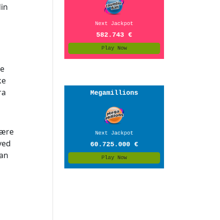
din
se
ke
ra
være
ved
kan