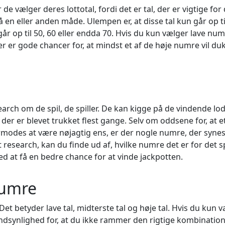
e vælger deres lottotal, fordi det er tal, der er vigtige for
 en eller anden måde. Ulempen er, at disse tal kun går op ti
r op til 50, 60 eller endda 70. Hvis du kun vælger lave num
der er gode chancer for, at mindst et af de høje numre vil du
rch om de spil, de spiller. De kan kigge på de vindende lo
der er blevet trukket flest gange. Selv om oddsene for, at e
rmodes at være nøjagtig ens, er der nogle numre, der synes
 research, kan du finde ud af, hvilke numre det er for det sp
med at få en bedre chance for at vinde jackpotten.
numre
. Det betyder lave tal, midterste tal og høje tal. Hvis du kun 
 sandsynlighed for, at du ikke rammer den rigtige kombination