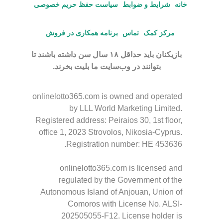
onlinelotto365.com is licensed and
regulated by the Government of the
Autonomous Island of Anjouan, Union of
Comoros with License No. ALSI-
202505055-F12. License holder is
GMarketing Limited, Sea Urchin Street,
San Pedro Town, Ambergris Caye, Belize,
Registry number 000047614.
onlinelotto365.com has passed all
regulatory compliance and is legally
authorized to conduct gaming operations
for any and all games of
chance and wagering.