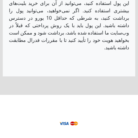
خانه
شرایط و ضوابط
سیاست حفظ حریم خصوصی
مرکز کمک
تماس
برنامه همکاری در فروش
بازیکنان باید حداقل ۱۸ سال سن داشته باشند تا
بتوانند در وب‌سایت ما بلیت بخرند.
onlinelotto365.com is owned and operated
by LLL World Marketing Limited.
Registered address: Peiraios 30, 1st floor,
office 1, 2023 Strovolos, Nikosia-Cyprus.
Registration number: HE 453636.