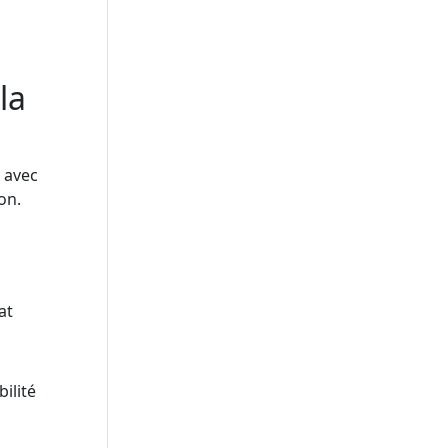
la
s avec
on.
at
ilité