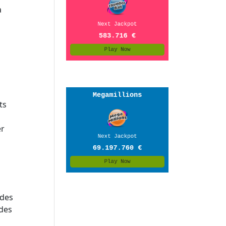
a
ts
er
 des
 des