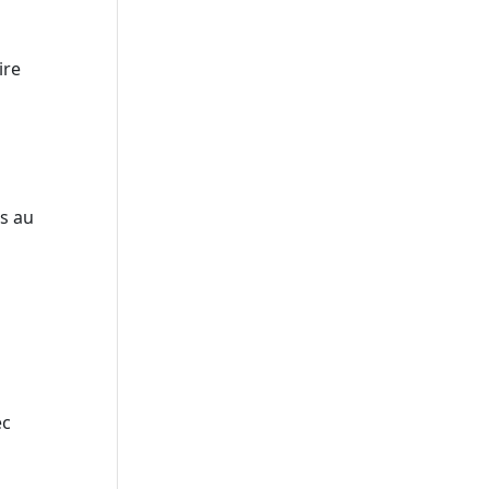
ire
ns au
ec