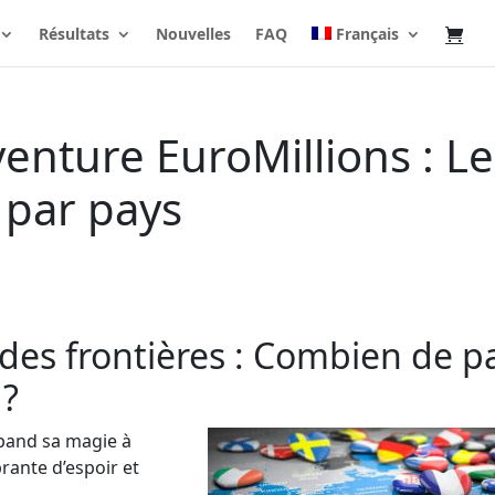
Résultats
Nouvelles
FAQ
Français
venture EuroMillions : Le
 par pays
 des frontières : Combien de p
 ?
épand sa magie à
brante d’espoir et