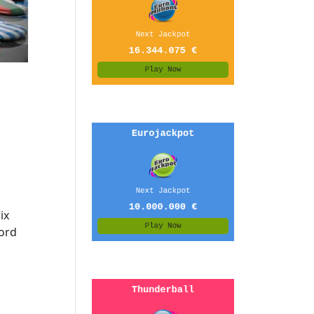
ix
cord