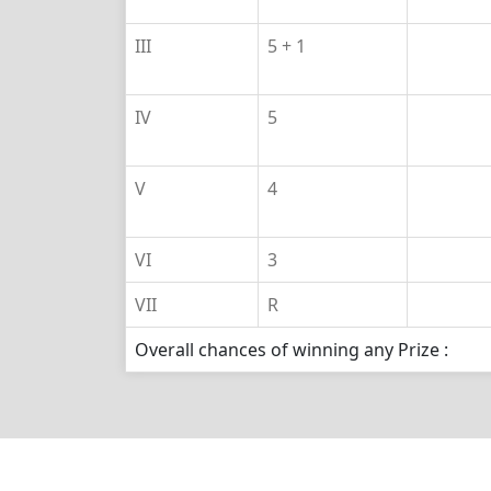
III
5 + 1
IV
5
V
4
VI
3
VII
R
Overall chances of winning any Prize :