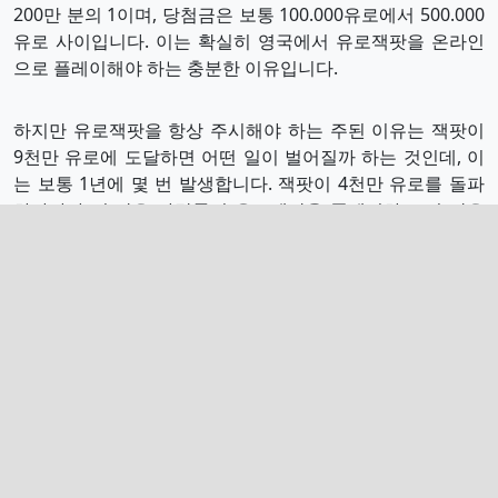
200만 분의 1이며, 당첨금은 보통 100.000유로에서 500.000
유로 사이입니다. 이는 확실히 영국에서 유로잭팟을 온라인
으로 플레이해야 하는 충분한 이유입니다.
하지만 유로잭팟을 항상 주시해야 하는 주된 이유는 잭팟이
9천만 유로에 도달하면 어떤 일이 벌어질까 하는 것인데, 이
는 보통 1년에 몇 번 발생합니다. 잭팟이 4천만 유로를 돌파
하자마자 더 많은 사람들이 유로잭팟을 플레이하고 더 많은
티켓이 판매되기 때문에 잭팟은 매우 빠르게 성장하는 경향
이 있습니다. 그렇다면 상한선인 9천만 유로에 도달하면 어
떻게 될까요?
그 시점에서는 플레이어가 추가로 지출하는 모든 돈이 잭팟
을 증가시키지 않습니다. 대신, 그 자금은 두 번째 상금 카테
고리로 넘어갈 것입니다. 따라서 다음 추첨에서 유로잭팟을
온라인으로 플레이하여 9천만 유로의 잭팟을 획득할 수 있을
뿐만 아니라, 두 번째 계층에서 당첨되면 훨씬 더 큰 상금을
기대할 수 있습니다. 9천만 유로의 잭팟이 깨지지 않는 한, 2