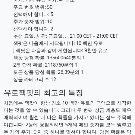
주요 번호 범위: 50
선택해야 합니다: 5
추가 숫자 범위: 10
선택해야 합니다: 2
추첨 요일, 시간: 금요일, , , 21:00 CET – 21:00 CET
잭팟은 다음에서 시작됩니다: 10 백만 유로
J 잭팟은 다음과 같이 제한됩니다: 9천만 유로
잭팟 당첨 확률: 135600640분의 1
2등 당첨 확률: 2118760분의 1
모든 상품 당첨 확률: 26,39분의 1
상금 카테고리 수 12
유로잭팟의 최고의 특징
처음에는 잭팟이 항상 최소 10 백만 유로의 금액으로 시작한
다는 것을 알 수 있습니다. 그러나 두 번째 상금 계층도 매우
매력적이며 훨씬 더 나은 확률을 가지고 있다는 점도 주목해
야합니다. 2등에 당첨되려면 5개의 메인 숫자를 모두 맞추고
두 개의 추가 숫자 중 하나를 맞혀야 합니다. 당첨 확률은 약