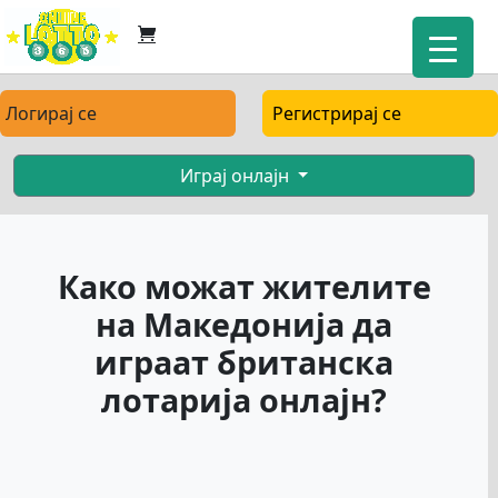
Логирај се
Регистрирај се
Играј онлајн
Како можат жителите
на Македонија да
играат британска
лотарија онлајн?