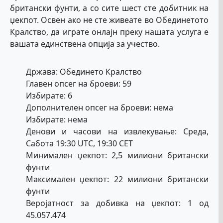
британски фунти, а со сите шест сте добитник на
џекпот. Освен ако не сте живеате во Обединетото
Кралство, да играте онлајн преку нашата услуга е
вашата единствена опција за учество.
Држава: Обединето Кралство
Главен опсег на броеви: 59
Избирате: 6
Дополнителен опсег на броеви: нема
Избирате: нема
Денови и часови на извлекување: Среда,
Сабота 19:30 UTC, 19:30 CET
Минимален џекпот: 2,5 милиони британски
фунти
Максимален џекпот: 22 милиони британски
фунти
Веројатност за добивка на џекпот: 1 од
45.057.474