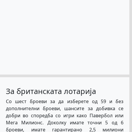
За британската лотарија
Со шест броеви за да изберете од 59 и без
дополнителни броеви, шансите за добивка се
добри во споредба со игри како Павербол или
Мега Милионс. Доколку имате точни 5 од 6
броеви, имате гарантирано 2,5 милиони