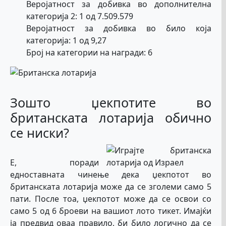
Веројатност за добивка во дополнителна
категорија 2: 1 од 7.509.579
Веројатност за добивка во било која
категорија: 1 од 9,27
Број на категории на награди: 6
Зошто џекпотите во
британската лотарија обично
се ниски?
Е, поради
едноставната чинење дека џекпотот во
британската лотарија може да се зголеми само 5
пати. После тоа, џекпотот може да се освои со
само 5 од 6 броеви на вашиот лото тикет. Имајќи
ја предвид оваа правило, би било логично да се