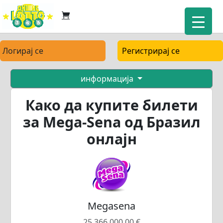
Логирај се
Регистрирај се
информација
Како да купите билети
за Mega-Sena од Бразил
онлајн
Megasena
25.366.000,00 €