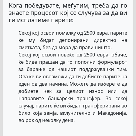
Кога победувате, меѓутим, треба да го
знаете процесот кој се случува за да ви
ги исплатиме парите:
Секој кој освои помалку од 2500 евра, парите
ќе му бидат депонирани директно на
сметката, без да мора да прави ништо.
Секој кој освои повеќе од 2500 евра, обаче,
ќе биде прашан да го пополни формуларот
за барање од нашиот поддржувачки тим.
Ова ќе ви овозможи да ги добиете парите на
еден од два начина. Можете да изберете да
добиете чек за целиот износ или да
направите банкарски трансфер. Во секој
случај, парите ќе ви бидат трансферирани во
било која земја, вклучително и Македонија,
во рок од неколку дена.