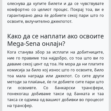
олеснува да купите билети и да се чувствувате
комфортно со целиот процес. Покрај тоа, ви е
гарантирано дека ќе добиете секој пари што го
освоите, вклучително джекпотот.
Како да се наплати ако освоите
Mega-Sena онлајн?
Кога станува збор за исплати на добитниците,
ние го правиме тоа најдобро, со тоа што ви го
даваме секој цент од тоа. Не мора да ни платите
комисија за било кој износ што го освоите, било
тоа мала награда или джекпот. Со сите други
методи за плаќање, ќе ги добиете сите пари што
ги освоивте. Со банкарски трансфери,
понекогаш добиваме такси од банката и таа
такса се одзима од вашиот добивки во процесот
на трансфер.