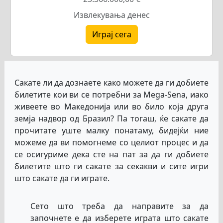
Извлекувања денес
Играј сега
Сакате ли да дознаете како можете да ги добиете
билетите кои ви се потребни за Mega-Sena, иако
живеете во Македонија или во било која друга
земја надвор од Бразил? Па тогаш, ќе сакате да
прочитате уште малку понатаму, бидејќи ние
можеме да ви помогнеме со целиот процес и да
се осигуриме дека сте на пат за да ги добиете
билетите што ги сакате за секакви и сите игри
што сакате да ги играте.
Сето што треба да направите за да
започнете е да изберете играта што сакате