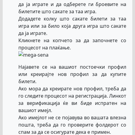
да ја играте и да одберете ги броевите на
билетите што сакате за таа игра.
Додадете колку што сакате билети за таа
игра или за било која друга игра што сакате
да ја играте.
Кликнете на копчето за да започнете со
процесот на плаќање.
Најавете се на вашиот постоечки профил
или креирајте нов профил за да купите
билети.
Ако мора да креирате нов профил, треба да
го следите процесот на регистрација. Линкот
за верификација ќе ви биде испратен на
вашиот имејл.
Ако имејлот не се појавува во вашата влезна
пошта, треба да го проверите фолдерот со
спам за да се осигурате дека е примен.