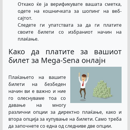
Откако ќе ја верификувате вашата сметка,
одете на кошничката за шопинг на веб-
сајтот.
Следете ги упатствата за да ги платите
своите билети со избраниот начин на
плаќање.
Како да платите за вашиот
билет за Mega-Sena онлајн
Плаќањето на вашите
билети на безбеден
начин ви е важно и ние
го олеснуваме тоа со
давање на многу
различни опции за директно плаќање, како и
втора опција за купување на билети. Само треба
да започнете со една од следниве две опции.