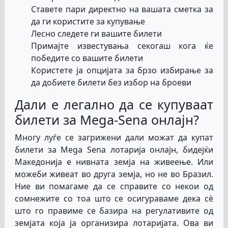
Ставете пари директно на вашата сметка за
да ги користите за купување
Лесно следете ги вашите билети
Примајте известувања секогаш кога ќе
победите со вашите билети
Користете ја опцијата за брзо избирање за
да добиете билети без избор на броеви
Дали е легално да се купуваат
билети за Mega-Sena онлајн?
Многу луѓе се загрижени дали можат да купат
билети за Mega Sena лотарија онлајн, бидејќи
Македонија е нивната земја на живеење. Или
можеби живеат во друга земја, но не во Бразил.
Ние ви помагаме да се справите со некои од
сомнежите со тоа што се осигураваме дека сè
што го правиме се базира на регулативите од
земјата која ја организира лотаријата. Ова ви