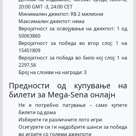
20:00 GMT -3, 24:00 CET
Минимален джекпот: R$ 2 милиони
Максимален джекпот: нема
Веројатност за освојување на джекпот: 1 од
50063860
Веројатност за победа во втор слој: 1 на
15451809
Веројатност за победа во било кој слој: 1 на
2297,56
Број на слоеви на награди: 3
Предности од купување на
билети за Mega-Sena онлајн
Не е потребно патување – само купете
билети од дома
Изберете ги различните лото игри
Осигурете си ги најдобрите шанси за победа
во игрите со големи джекпоти