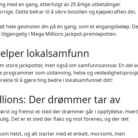
ng med en gang, etterfulgt av 29 årlige utbetalinger.
rige. Dette bidrar til å sikre livsstilen og kjøpekraften din,
talt hele gevinsten din på én gang, som et engangsbeløp. De
 tilgjengelig i Mega Millions jackpot-premiepotten.
jelper lokalsamfunn
m store jackpotter, men også om samfunnsansvar. En del a
tige programmer som utdanning, helse og veldedighetsprosje
rekte til å gjøre ting bedre i lokalsamfunnet ditt!
lions: Der drømmer tar av
først og fremst et sted der drømmer går i oppfyllelse. Hver
lig. Det er et sted der flaks og mot forenes, og der det
om helst, og alt starter med et enkelt, morsomt, men