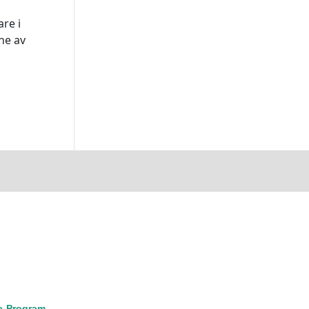
re i
ne av
te-Program