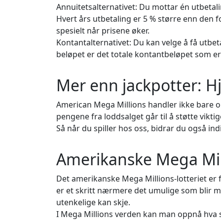
Annuitetsalternativet: Du mottar én utbetali
Hvert års utbetaling er 5 % større enn den for
spesielt når prisene øker.
Kontantalternativet: Du kan velge å få utbe
beløpet er det totale kontantbeløpet som er
Mer enn jackpotter: H
American Mega Millions handler ikke bare o
pengene fra loddsalget går til å støtte vik
Så når du spiller hos oss, bidrar du også indi
Amerikanske Mega Mil
Det amerikanske Mega Millions-lotteriet er 
er et skritt nærmere det umulige som blir mu
utenkelige kan skje.
I Mega Millions verden kan man oppnå hva s