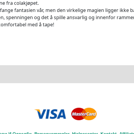
e fra colakjøpet.
ange fantasien vår, men den virkelige magien ligger ikke ba
en, spenningen og det å spille ansvarlig og innenfor ramme
r komfortabel med å tape!
ови И Одредби
Personvernregler
Hjelpesenter
Kontakt
Affilia