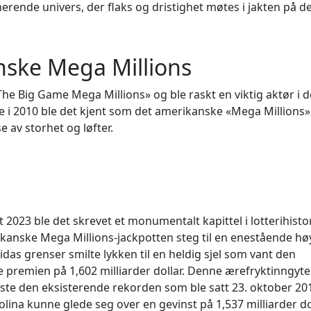
nerende univers, der flaks og dristighet møtes i jakten på d
nske Mega Millions
«The Big Game Mega Millions» og ble raskt en viktig aktør i d
 i 2010 ble det kjent som det amerikanske «Mega Millions»,
 av storhet og løfter.
 2023 ble det skrevet et monumentalt kapittel i lotterihisto
kanske Mega Millions-jackpotten steg til en enestående hø
idas grenser smilte lykken til en heldig sjel som vant den
 premien på 1,602 milliarder dollar. Denne ærefryktinngyt
ste den eksisterende rekorden som ble satt 23. oktober 20
lina kunne glede seg over en gevinst på 1,537 milliarder dol