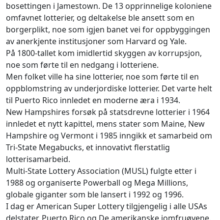
bosettingen i Jamestown. De 13 opprinnelige koloniene
omfavnet lotterier, og deltakelse ble ansett som en
borgerplikt, noe som igjen banet vei for oppbyggingen
av anerkjente institusjoner som Harvard og Yale.
På 1800-tallet kom imidlertid skyggen av korrupsjon,
noe som førte til en nedgang i lotteriene.
Men folket ville ha sine lotterier, noe som førte til en
oppblomstring av underjordiske lotterier. Det varte helt
til Puerto Rico innledet en moderne æra i 1934.
New Hampshires forsøk på statsdrevne lotterier i 1964
innledet et nytt kapittel, mens stater som Maine, New
Hampshire og Vermont i 1985 inngikk et samarbeid om
Tri-State Megabucks, et innovativt flerstatlig
lotterisamarbeid.
Multi-State Lottery Association (MUSL) fulgte etter i
1988 og organiserte Powerball og Mega Millions,
globale giganter som ble lansert i 1992 og 1996.
I dag er American Super Lottery tilgjengelig i alle USAs
delstater, Puerto Rico og De amerikanske jomfruøyene.