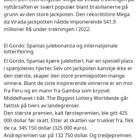
nyttårsaften er svært populær blant brasilianerne på
grunn av den store jackpoten. Den rekordstore Mega
da Virada-jackpotten nådde imponerende 541,9
millioner R$ under trekningen i 2022.
El Gordo: Spanias julebonanza og internasjonale
lotterifeiring
El Gordo, Spanias kjære julelotteri, har en spesiell plass
i spanjolenes hjerter. Selv om jackpoten kanskje ikke er
den største, skaper den store premiepotten mange
vinnere. Blant de siste inspirerende vinnerne er en mor
fra Peru og en mann fra Gambia som krysset
Middelhavet i båt. The Biggest Lottery Worldwide går
faktisk på tvers av landegrenser.
Den største premien, kalt førstepremien, ble gitt 425
000 dollar før skatt. Etter at skatten var trukket fra, fikk
de ca. 345 150 dollar (325 000 euro).
Andrepremien var på 132 750 dollar. Og tredjepremien