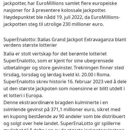
jackpotter, har EuroMillions samlet flere europeiske
nasjoner for å presentere kolossale jackpotter.
Høydepunktet ble nådd 19. juli 2022, da EuroMillions-
jackpotten steg til utrolige 230 millioner euro.
SuperEnalotto: Italias Grand Jackpot Extravaganza blant
verdens største lotterier
Italia er stolt vertskap for det berømte lotteriet
SuperEnalotto, som er kjent for sine ubegrensede
utbetalinger og store gevinster. Trekningen finner sted
tirsdag, torsdag og lørdag kveld kl. 20.00 i Roma.
SuperEnalotto skrev historie 16. februar 2023 ved å dele
ut den største jackpoten som noensinne er blitt utdelt i
et lotteri i Europa.
Denne ekstraordinære bragden kulminerte i en
svimlende gevinst på 371,1 millioner euro, sikret med
en kupong bestående av 90 andeler som ble distribuert
og solgt over hele landet. SuperEnaLotto gir spillerne