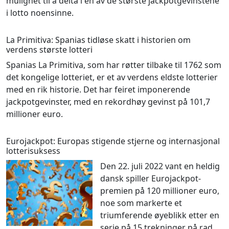
mulighet til å delta i en av de største jackpotgevinstene
i lotto noensinne.
La Primitiva: Spanias tidløse skatt i historien om
verdens største lotteri
Spanias La Primitiva, som har røtter tilbake til 1762 som
det kongelige lotteriet, er et av verdens eldste lotterier
med en rik historie. Det har feiret imponerende
jackpotgevinster, med en rekordhøy gevinst på 101,7
millioner euro.
Eurojackpot: Europas stigende stjerne og internasjonal
lotterisuksess
Den 22. juli 2022 vant en heldig
dansk spiller Eurojackpot-
premien på 120 millioner euro,
noe som markerte et
triumferende øyeblikk etter en
serie på 15 trekninger på rad