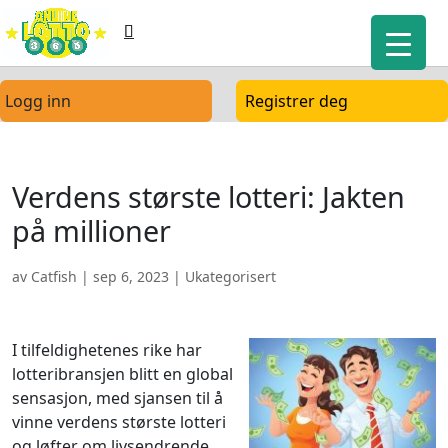
Logg inn
Registrer deg
Verdens største lotteri: Jakten
på millioner
av
Catfish
|
sep 6, 2023
| Ukategorisert
I tilfeldighetenes rike har
lotteribransjen blitt en global
sensasjon, med sjansen til å
vinne verdens største lotteri
og løfter om livsendrende