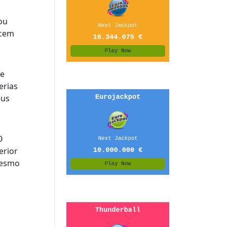
ou
ecem
de
erias
eus
O
erior
mesmo