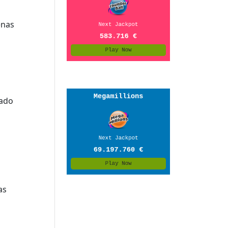
enas
sado
as