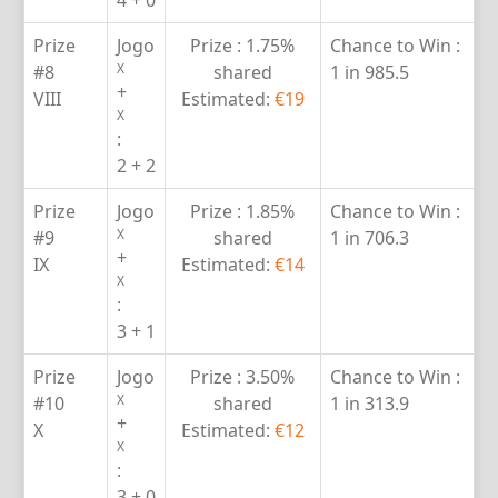
4 + 0
Prize
Jogo
Prize :
1.75%
Chance to Win :
X
#8
shared
1 in 985.5
+
VIII
Estimated:
€19
X
:
2 + 2
Prize
Jogo
Prize :
1.85%
Chance to Win :
X
#9
shared
1 in 706.3
+
IX
Estimated:
€14
X
:
3 + 1
Prize
Jogo
Prize :
3.50%
Chance to Win :
X
#10
shared
1 in 313.9
+
X
Estimated:
€12
X
:
3 + 0