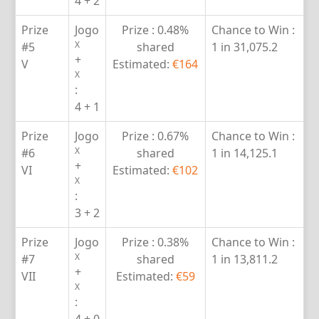
4 + 2
Prize
Jogo
Prize :
0.48%
Chance to Win :
X
#5
shared
1 in 31,075.2
+
V
Estimated:
€164
X
:
4 + 1
Prize
Jogo
Prize :
0.67%
Chance to Win :
X
#6
shared
1 in 14,125.1
+
VI
Estimated:
€102
X
:
3 + 2
Prize
Jogo
Prize :
0.38%
Chance to Win :
X
#7
shared
1 in 13,811.2
+
VII
Estimated:
€59
X
: