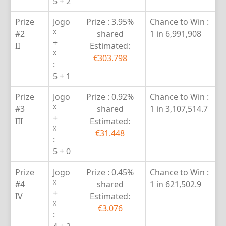
5 + 2
Prize
Jogo
Prize :
3.95%
Chance to Win :
X
#2
shared
1 in 6,991,908
+
II
Estimated:
X
€303.798
:
5 + 1
Prize
Jogo
Prize :
0.92%
Chance to Win :
X
#3
shared
1 in 3,107,514.7
+
III
Estimated:
X
€31.448
:
5 + 0
Prize
Jogo
Prize :
0.45%
Chance to Win :
X
#4
shared
1 in 621,502.9
+
IV
Estimated:
X
€3.076
: