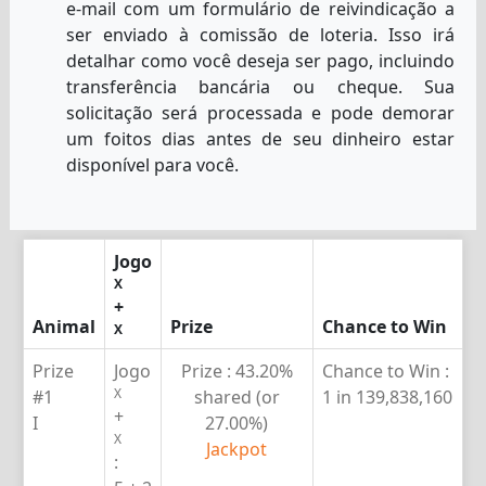
e-mail com um formulário de reivindicação a
ser enviado à comissão de loteria. Isso irá
detalhar como você deseja ser pago, incluindo
transferência bancária ou cheque. Sua
solicitação será processada e pode demorar
um foitos dias antes de seu dinheiro estar
disponível para você.
Jogo
X
+
Animal
Prize
Chance to Win
X
Prize
Jogo
Prize :
43.20%
Chance to Win :
X
#1
shared (or
1 in 139,838,160
+
I
27.00%)
X
Jackpot
: