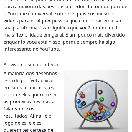
para a maioria das pessoas ao redor do mundo porque
o YouTube é universal e oferece quase os mesmos
vídeos para qualquer pessoa que concordar em usar
sua plataforma. Isso significa que você obtém muito
mais flexibilidade em geral. E um pouco mais divertido
enquanto você está nisso, porque sempre há algo
interessante no YouTube.
Ao vivo no site da loteria
A maioria dos desenhos
está disponível ao vivo
em seus próprios sites
porque eles querem ser
as primeiras pessoas a
falar sobre os
resultados. Afinal, é o
jogo deles, e eles
querem ter certeza de