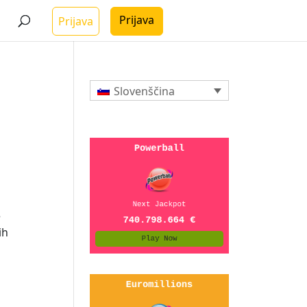
Prijava
Prijava
Slovenščina
e
ih