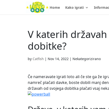
Home
Kako igrati
Informac
V katerih državah 
dobitke?
by
Catfish
|
Nov 14, 2022
| Nekategorizirano
Če nameravate igrati loto ali če ste ga že ig
namreč plačati davke, boste dobili manj denar
državah od svojega dobitka plačati vsaj neka