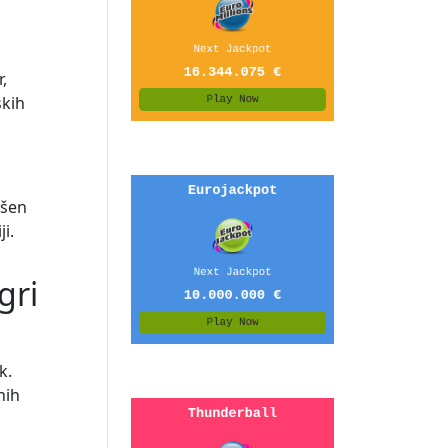
,
skih
kšen
i.
gri
k.
nih