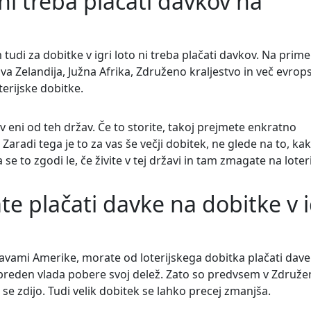
ni treba plačati davkov na
tudi za dobitke v igri loto ni treba plačati davkov. Na primer
ova Zelandija, Južna Afrika, Združeno kraljestvo in več evrop
erijske dobitke.
i v eni od teh držav. Če to storite, takoj prejmete enkratno
 Zaradi tega je to za vas še večji dobitek, ne glede na to, ka
se to zgodi le, če živite v tej državi in tam zmagate na loterij
te plačati davke na dobitke v i
avami Amerike, morate od loterijskega dobitka plačati dave
 preden vlada pobere svoj delež. Zato so predvsem v Združe
se zdijo. Tudi velik dobitek se lahko precej zmanjša.