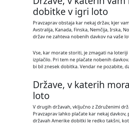
Države, v katerih vam 
dobitke v igri loto
Pravzaprav obstaja kar nekaj držav, kjer vam 
Avstralija, Kanada, Finska, Nemčija, Irska, N
držav ne zahteva nobenih davkov na vaše lot
Vse, kar morate storiti, je zmagati na loterij
izplačilo. Pri tem ne plačate nobenih davkov.
bi bil znesek dobitka. Vendar ne pozabite, da 
Države, v katerih mora
loto
V drugih državah, vključno z Združenimi drž
Pravzaprav lahko plačate kar nekaj davkov,
državah Amerike dobitki le redko takšni, kot 