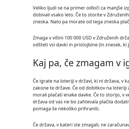
Veliko ljudi se na primer odloči za manjše i
dobivali vsako leto. Če to storite v Združe
zneska. Nato pa morate od tega zneska plač
Zmaga v višini 100 000 USD v Združenih drž
odšteti vsi davki in pristojbine (in znesek, ki
Kaj pa, če zmagam v igr
Če igrate na loteriji v državi, ki ni država, v 
zakone te države. Če od dobitkov na loteriji
morali plačati enake davke. Če to storijo, v
država od vas ne bo zahtevala plačila dodat
pomaga še nekoliko prihraniti.
Če država, v kateri ste zmagali, ne zaračuna