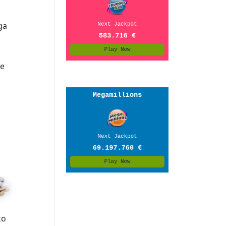
ga
je
ko