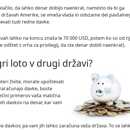
zplačilo, da lahko denar dobijo naenkrat, namesto da bi ga
nih državah Amerike, se vmeša vlada in odvzame del pavšalne
evati tudi redne davke.
avah lahko na koncu znaša le 70 000 USD, potem ko so od n
 je odštet z vrha za privilegij, da ste denar dobili naenkrat).
i loto v drugi državi?
kateri živite, morate upoštevati
 zaračunajo davke, boste
 večini primerov vaša matična
nih davkov na denar, kar vam
va davkov, pa vam jih lahko zaračuna vaša država. To se lah