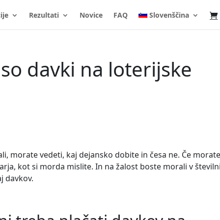
ije
Rezultati
Novice
FAQ
Slovenščina
so davki na loterijske
rali, morate vedeti, kaj dejansko dobite in česa ne. Če morat
ja, kot si morda mislite. In na žalost boste morali v številn
j davkov.