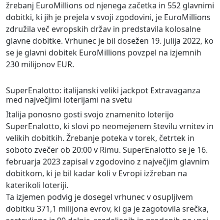
žrebanj EuroMillions od njenega začetka in 552 glavnimi
dobitki, ki jih je prejela v svoji zgodovini, je EuroMillions
združila več evropskih držav in predstavila kolosalne
glavne dobitke. Vrhunec je bil dosežen 19. julija 2022, ko
se je glavni dobitek EuroMillions povzpel na izjemnih
230 milijonov EUR.
SuperEnalotto: italijanski veliki jackpot Extravaganza
med največjimi loterijami na svetu
Italija ponosno gosti svojo znamenito loterijo
SuperEnalotto, ki slovi po neomejenem številu vrnitev in
velikih dobitkih. Žrebanje poteka v torek, četrtek in
soboto zvečer ob 20:00 v Rimu. SuperEnalotto se je 16.
februarja 2023 zapisal v zgodovino z največjim glavnim
dobitkom, ki je bil kadar koli v Evropi izžreban na
katerikoli loteriji.
Ta izjemen podvig je dosegel vrhunec v osupljivem
dobitku 371,1 milijona evrov, ki ga je zagotovila srečka,