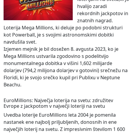
hvalijo zaradi
rekordnih jackpotov in
znatnih nagrad.
Loterija Mega Millions, ki deluje po podobni strukturi
kot Powerball, je s svojimi astronomskimi dobitki
navdušila svet.
Izjemen mejnik je bil dosežen 8. avgusta 2023, ko je
Mega Millions ustvarila zgodovino s podelitvijo
monumentalnega dobitka v višini 1,602 milijarde
dolarjev (794,2 milijona dolarjev v gotovini) srečnežu na
Floridi, ki je svojo srečko kupil pri Publixu v Neptune
Beachu.
EuroMillions: Največja loterija na svetu: združitev
Evrope z jackpotom v največji loteriji na svetu
Uvedba loterije EuroMillions leta 2004 je pomenila
nastanek ene najbolj priljubljenih, donosnih in ene
največjih loterij na svetu. Z impresivnim številom 1 600