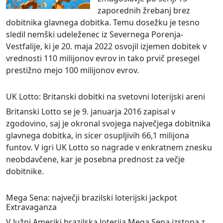
zaporednih žrebanj brez
dobitnika glavnega dobitka. Temu dosežku je tesno
sledil nemški udeleženec iz Severnega Porenja-
Vestfalije, ki je 20. maja 2022 osvojil izjemen dobitek v
vrednosti 110 milijonov evrov in tako prvič presegel
prestižno mejo 100 milijonov evrov.
UK Lotto: Britanski dobitki na svetovni loterijski areni
Britanski Lotto se je 9. januarja 2016 zapisal v
zgodovino, saj je okronal svojega največjega dobitnika
glavnega dobitka, in sicer osupljivih 66,1 milijona
funtov. V igri UK Lotto so nagrade v enkratnem znesku
neobdavčene, kar je posebna prednost za večje
dobitnike.
Mega Sena: največji brazilski loterijski jackpot
Extravaganza
V Južni Ameriki brazilska loterija Mega Sena izstopa z