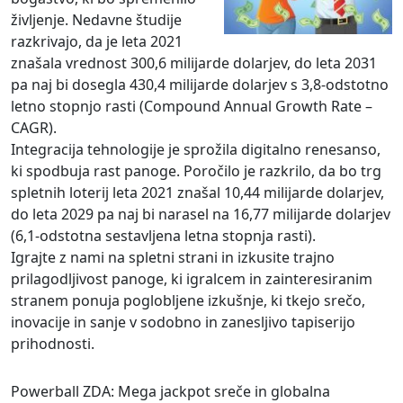
življenje. Nedavne študije
razkrivajo, da je leta 2021
znašala vrednost 300,6 milijarde dolarjev, do leta 2031
pa naj bi dosegla 430,4 milijarde dolarjev s 3,8-odstotno
letno stopnjo rasti (Compound Annual Growth Rate –
CAGR).
Integracija tehnologije je sprožila digitalno renesanso,
ki spodbuja rast panoge. Poročilo je razkrilo, da bo trg
spletnih loterij leta 2021 znašal 10,44 milijarde dolarjev,
do leta 2029 pa naj bi narasel na 16,77 milijarde dolarjev
(6,1-odstotna sestavljena letna stopnja rasti).
Igrajte z nami na spletni strani in izkusite trajno
prilagodljivost panoge, ki igralcem in zainteresiranim
stranem ponuja poglobljene izkušnje, ki tkejo srečo,
inovacije in sanje v sodobno in zanesljivo tapiserijo
prihodnosti.
Powerball ZDA: Mega jackpot sreče in globalna