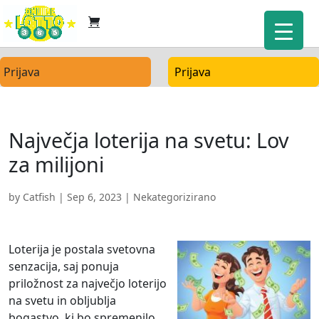
Prijava
Prijava
Največja loterija na svetu: Lov
za milijoni
by
Catfish
|
Sep 6, 2023
| Nekategorizirano
Loterija je postala svetovna
senzacija, saj ponuja
priložnost za največjo loterijo
na svetu in obljublja
bogastvo, ki bo spremenilo