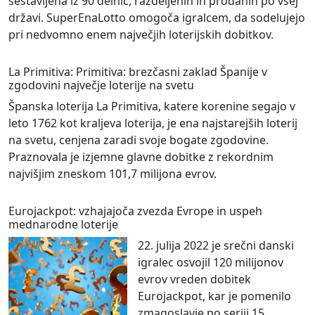
sestavljena iz 90 delnic, razdeljenih in prodanih po vsej
državi. SuperEnaLotto omogoča igralcem, da sodelujejo
pri nedvomno enem največjih loterijskih dobitkov.
La Primitiva: Primitiva: brezčasni zaklad Španije v
zgodovini največje loterije na svetu
Španska loterija La Primitiva, katere korenine segajo v
leto 1762 kot kraljeva loterija, je ena najstarejših loterij
na svetu, cenjena zaradi svoje bogate zgodovine.
Praznovala je izjemne glavne dobitke z rekordnim
najvišjim zneskom 101,7 milijona evrov.
Eurojackpot: vzhajajoča zvezda Evrope in uspeh
mednarodne loterije
22. julija 2022 je srečni danski
igralec osvojil 120 milijonov
evrov vreden dobitek
Eurojackpot, kar je pomenilo
zmagoslavje po seriji 15