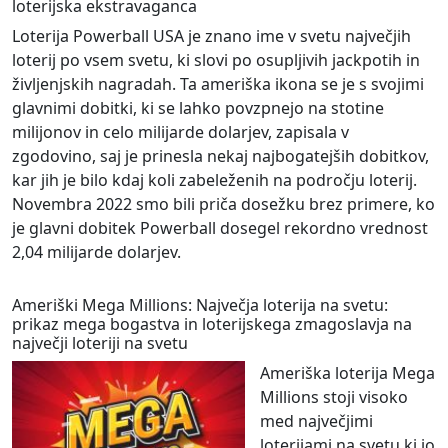
loterijska ekstravaganca
Loterija Powerball USA je znano ime v svetu največjih
loterij po vsem svetu, ki slovi po osupljivih jackpotih in
življenjskih nagradah. Ta ameriška ikona se je s svojimi
glavnimi dobitki, ki se lahko povzpnejo na stotine
milijonov in celo milijarde dolarjev, zapisala v
zgodovino, saj je prinesla nekaj najbogatejših dobitkov,
kar jih je bilo kdaj koli zabeleženih na področju loterij.
Novembra 2022 smo bili priča dosežku brez primere, ko
je glavni dobitek Powerball dosegel rekordno vrednost
2,04 milijarde dolarjev.
Ameriški Mega Millions: Največja loterija na svetu:
prikaz mega bogastva in loterijskega zmagoslavja na
največji loteriji na svetu
Ameriška loterija Mega
Millions stoji visoko
med največjimi
loterijami na svetu,ki jo