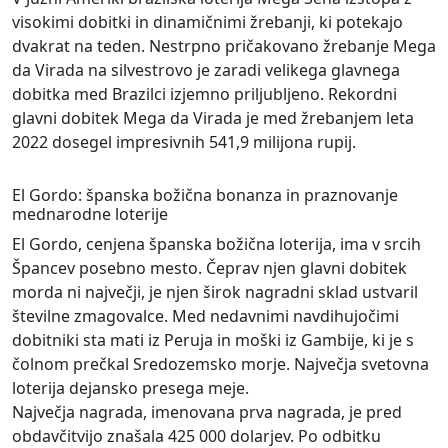
visokimi dobitki in dinamičnimi žrebanji, ki potekajo
dvakrat na teden. Nestrpno pričakovano žrebanje Mega
da Virada na silvestrovo je zaradi velikega glavnega
dobitka med Brazilci izjemno priljubljeno. Rekordni
glavni dobitek Mega da Virada je med žrebanjem leta
2022 dosegel impresivnih 541,9 milijona rupij.
El Gordo: španska božična bonanza in praznovanje
mednarodne loterije
El Gordo, cenjena španska božična loterija, ima v srcih
Špancev posebno mesto. Čeprav njen glavni dobitek
morda ni največji, je njen širok nagradni sklad ustvaril
številne zmagovalce. Med nedavnimi navdihujočimi
dobitniki sta mati iz Peruja in moški iz Gambije, ki je s
čolnom prečkal Sredozemsko morje. Največja svetovna
loterija dejansko presega meje.
Največja nagrada, imenovana prva nagrada, je pred
obdavčitvijo znašala 425 000 dolarjev. Po odbitku