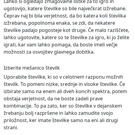
Lahko si ogledajo zmagovalne listke za to igro in
ugotovijo, katere številke so bile največkrat izžrebane.
Čeprav naj bi bila verjetnost, da bo katera koli številka
izžrebana, popolnoma enaka, se zdi, da nekatere
številke padajo pogosteje kot druge. Če malo raziščete,
lahko ugotovite, katere so te številke za igro, ki jo želite
igrati, kar vam lahko pomaga, da boste imeli večje
možnosti za osvojitev glavnega dobitka.
Izberite mešanico številk
Uporabite številke, ki so v celotnem razponu možnih
številk. To pomeni nizke, srednje in visoke številke. Če
izbirate samo na enem ali dveh koncih spektra, potem
obstaja verjetnost, da ne boste zadeli prave
kombinacije. To pa zato, ker so številke v dejanskem
žrebanju bolj razpršene in lahko zamudite svojo
priložnost, ker imate številke samo na eni ali drugi
strani.