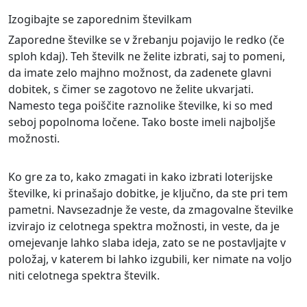
Izogibajte se zaporednim številkam
Zaporedne številke se v žrebanju pojavijo le redko (če
sploh kdaj). Teh številk ne želite izbrati, saj to pomeni,
da imate zelo majhno možnost, da zadenete glavni
dobitek, s čimer se zagotovo ne želite ukvarjati.
Namesto tega poiščite raznolike številke, ki so med
seboj popolnoma ločene. Tako boste imeli najboljše
možnosti.
Ko gre za to, kako zmagati in kako izbrati loterijske
številke, ki prinašajo dobitke, je ključno, da ste pri tem
pametni. Navsezadnje že veste, da zmagovalne številke
izvirajo iz celotnega spektra možnosti, in veste, da je
omejevanje lahko slaba ideja, zato se ne postavljajte v
položaj, v katerem bi lahko izgubili, ker nimate na voljo
niti celotnega spektra številk.