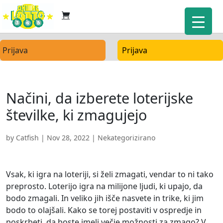
Prijava
Prijava
Načini, da izberete loterijske
številke, ki zmagujejo
by
Catfish
|
Nov 28, 2022
| Nekategorizirano
Vsak, ki igra na loteriji, si želi zmagati, vendar to ni tako
preprosto. Loterijo igra na milijone ljudi, ki upajo, da
bodo zmagali. In veliko jih išče nasvete in trike, ki jim
bodo to olajšali. Kako se torej postaviti v ospredje in
poskrbeti, da boste imeli večje možnosti za zmago? V