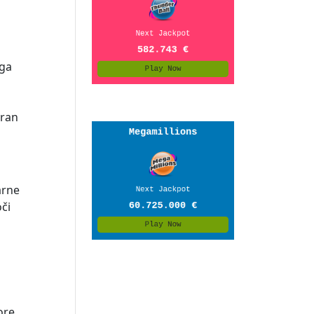
ega
h
tran
arne
či
ore