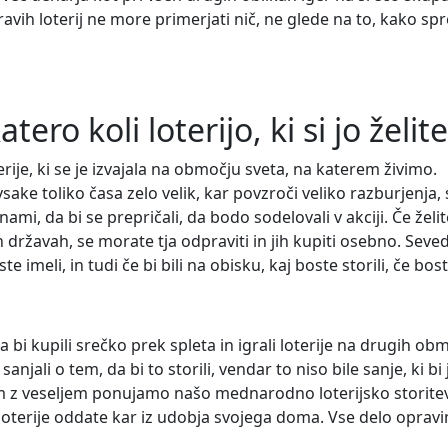
 pravih loterij ne more primerjati nič, ne glede na to, kako sp
atero koli loterijo, ki si jo želit
erije, ki se je izvajala na območju sveta, na katerem živimo.
vsake toliko časa zelo velik, kar povzroči veliko razburjenja, 
nami, da bi se prepričali, da bodo sodelovali v akciji. Če želit
 državah, se morate tja odpraviti in jih kupiti osebno. Seved
 imeli, in tudi če bi bili na obisku, kaj boste storili, če bos
 bi kupili srečko prek spleta in igrali loterije na drugih ob
njali o tem, da bi to storili, vendar to niso bile sanje, ki bi 
 vam z veseljem ponujamo našo mednarodno loterijsko storitev
 loterije oddate kar iz udobja svojega doma. Vse delo oprav