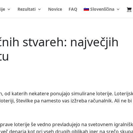
ije
Rezultati
Novice
FAQ
Slovenščina
nih stvareh: največjih
tu
ah, od katerih nekatere ponujajo simulirane loterije. Loterijs
loteriji, številke pa namesto vas izžreba računalnik. Ali ne bi
, prave loterije še vedno prevladujejo na svetovnem igralni
ko več denarja kot pri vseh drugih oblikah iger na srečo skupa