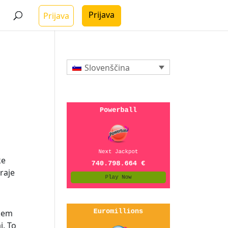
Prijava
Prijava
Slovenščina
ke
 raje
škem
j. To