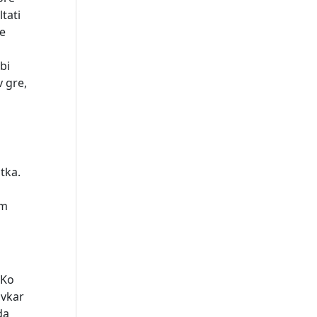
tati
se
bi
v gre,
itka.
am
 Ko
avkar
da