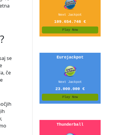
retna
e?
saj se
e
a, če
te
močjih
jih
,
imo