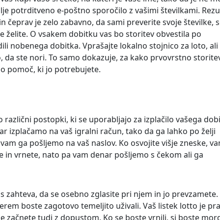
je potrditveno e-poštno sporočilo z vašimi številkami. Rezul
, in čeprav je zelo zabavno, da sami preverite svoje številke, 
ne želite. O vsakem dobitku vas bo storitev obvestila po
ili nobenega dobitka. Vprašajte lokalno stojnico za loto, ali 
odo, da ste nori. To samo dokazuje, za kako prvovrstno storite
 pomoč, ki jo potrebujete.
o različni postopki, ki se uporabljajo za izplačilo vašega dob
ar izplačamo na vaš igralni račun, tako da ga lahko po želji
 vam ga pošljemo na vaš naslov. Ko osvojite višje zneske, v
te in vrnete, nato pa vam denar pošljemo s čekom ali ga
as zahteva, da se osebno zglasite pri njem in jo prevzamete.
terem boste zagotovo temeljito uživali. Vaš listek lotto je pr
je začnete tudi z dopustom. Ko se boste vrnili, si boste mor