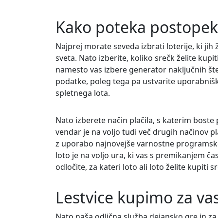
Kako poteka postopek 
Najprej morate seveda izbrati loterije, ki jih 
sveta. Nato izberite, koliko srečk želite kupit
namesto vas izbere generator naključnih šte
podatke, poleg tega pa ustvarite uporabniško
spletnega lota.
Nato izberete način plačila, s katerim boste p
vendar je na voljo tudi več drugih načinov p
z uporabo najnovejše varnostne programske o
loto je na voljo ura, ki vas s premikanjem čas
odločite, za kateri loto ali loto želite kupiti s
Lestvice kupimo za va
Nato naša odlična služba dejansko gre in za 