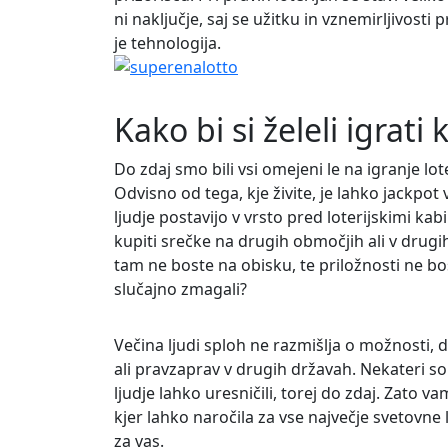
ni naključje, saj se užitku in vznemirljivosti
je tehnologija.
Kako bi si želeli igrati k
Do zdaj smo bili vsi omejeni le na igranje lot
Odvisno od tega, kje živite, je lahko jackpot 
ljudje postavijo v vrsto pred loterijskimi kabi
kupiti srečke na drugih območjih ali v drugih
tam ne boste na obisku, te priložnosti ne boste
slučajno zmagali?
Večina ljudi sploh ne razmišlja o možnosti, da
ali pravzaprav v drugih državah. Nekateri so sa
ljudje lahko uresničili, torej do zdaj. Zato
kjer lahko naročila za vse največje svetovne
za vas.