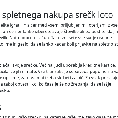
spletnega nakupa srečk loto
želite igrati, in sicer med vsemi priljubljenimi loterijami z vs
i, pri čemer lahko izberete svoje številke ali pa pustite, da ji
vilk. Nato odprete račun. Tako vnesete vse svoje osebne
 ime in geslo, da se lahko kadar koli prijavite na spletno s
lačali svoje srečke. Večina ljudi uporablja kreditne kartice,
lačila, če jih nimate. Vse transakcije so seveda popolnoma v
preme, zato vam ni treba skrbeti za nič. Za vsak prihajajo
a takoj obvesti, koliko časa je še do žrebanja, da se lažje
rečko.
s
vas kupi vašo srečko, na kateri je vaše ime, tako da je ne m