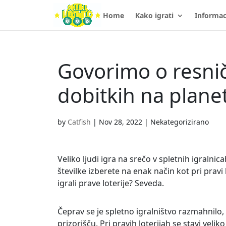
Home
Kako igrati
Informac
Govorimo o resnič
dobitkih na plane
by
Catfish
|
Nov 28, 2022
| Nekategorizirano
Veliko ljudi igra na srečo v spletnih igralnic
številke izberete na enak način kot pri pravi 
igrali prave loterije? Seveda.
Čeprav se je spletno igralništvo razmahnilo
prizorišču. Pri pravih loterijah se stavi veli