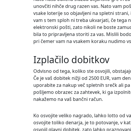
unovčiti nihče drug razen vas. Nato vam pošl
vsake loterije so objavljeni na spletni strani
vam s tem sploh ni treba ukvarjati, če tega 
elektronski pošti, zato nikoli ne boste zamud
bila to pripravljena storiti za vas. Mislili b
pri čemer vam na vsakem koraku nudimo vso
Izplačilo dobitkov
Odvisno od tega, koliko ste osvojili, obstajaj
Če je vaš dobitek nižji od 2500 EUR, vam den
uporabite za nakup več spletnih srečk ali pa
pošljemo obrazec za zahtevek, ki ga izpolni
nakažemo na vaš bančni račun.
Ko osvojite veliko nagrado, lahko lotto od v
osvojite toliko denarja, je to potovanje, v ka
osvojil glavni dobitek, zato lahko praznovan