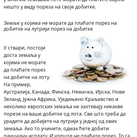
нешто у виду пореза на своје добитке.
Земље у којима не морате да плаћате порез на
добитке на лутрији порез на добитке
У ствари, постоји
доста земаља у
којима не морате
да плаћате порез
на добитке на лоту.
На пример,
Аустралија, Канада, Финска, Немачка, Ирска, Нови
Зеланд, Јужна Африка, Уједињено Краљевство и
неколико европских земаља не захтевају никакве
порезе на ваше добитке од лота. Све што треба да
урадите да добијете на лутрији у једној од ових
земаља. Ако то учините, одмах ћете добити
паушалну исплату. И уопште не плаћате порез. То га