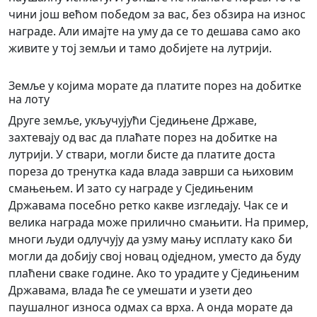
чини још већом победом за вас, без обзира на износ
награде. Али имајте на уму да се то дешава само ако
живите у тој земљи и тамо добијете на лутрији.
Земље у којима морате да платите порез на добитке
на лоту
Друге земље, укључујући Сједињене Државе,
захтевају од вас да плаћате порез на добитке на
лутрији. У ствари, могли бисте да платите доста
пореза до тренутка када влада заврши са њиховим
смањењем. И зато су награде у Сједињеним
Државама посебно ретко какве изгледају. Чак се и
велика награда може прилично смањити. На пример,
многи људи одлучују да узму мању исплату како би
могли да добију свој новац одједном, уместо да буду
плаћени сваке године. Ако то урадите у Сједињеним
Државама, влада ће се умешати и узети део
паушалног износа одмах са врха. А онда морате да