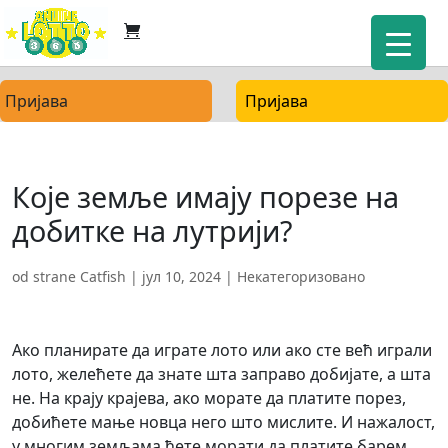
Пријава
Пријава
Које земље имају порезе на
добитке на лутрији?
od strane
Catfish
|
јул 10, 2024
| Некатегоризовано
Ако планирате да играте лото или ако сте већ играли
лото, желећете да знате шта заправо добијате, а шта
не. На крају крајева, ако морате да платите порез,
добићете мање новца него што мислите. И нажалост,
у многим земљама ћете морати да платите барем