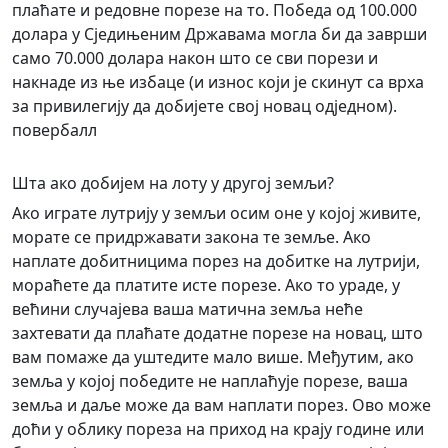
плаћате и редовне порезе на то. Победа од 100.000
долара у Сједињеним Државама могла би да заврши
само 70.000 долара након што се сви порези и
накнаде из ње избаце (и износ који је скинут са врха
за привилегију да добијете свој новац одједном).
повербалл
Шта ако добијем на лоту у другој земљи?
Ако играте лутрију у земљи осим оне у којој живите,
морате се придржавати закона те земље. Ако
наплате добитницима порез на добитке на лутрији,
мораћете да платите исте порезе. Ако то ураде, у
већини случајева ваша матична земља неће
захтевати да плаћате додатне порезе на новац, што
вам помаже да уштедите мало више. Међутим, ако
земља у којој победите не наплаћује порезе, ваша
земља и даље може да вам наплати порез. Ово може
доћи у облику пореза на приход на крају године или