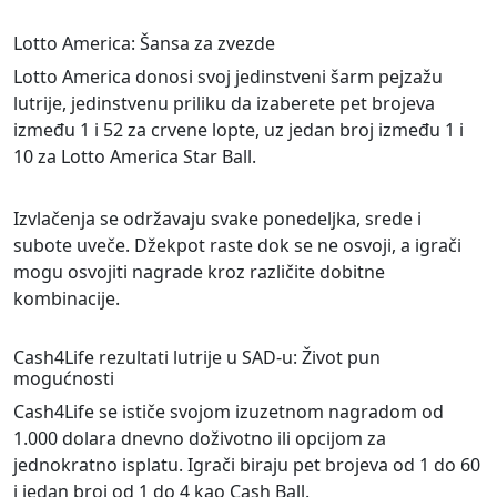
Lotto America: Šansa za zvezde
Lotto America donosi svoj jedinstveni šarm pejzažu
lutrije, jedinstvenu priliku da izaberete pet brojeva
između 1 i 52 za crvene lopte, uz jedan broj između 1 i
10 za Lotto America Star Ball.
Izvlačenja se održavaju svake ponedeljka, srede i
subote uveče. Džekpot raste dok se ne osvoji, a igrači
mogu osvojiti nagrade kroz različite dobitne
kombinacije.
Cash4Life rezultati lutrije u SAD-u: Život pun
mogućnosti
Cash4Life se ističe svojom izuzetnom nagradom od
1.000 dolara dnevno doživotno ili opcijom za
jednokratno isplatu. Igrači biraju pet brojeva od 1 do 60
i jedan broj od 1 do 4 kao Cash Ball.