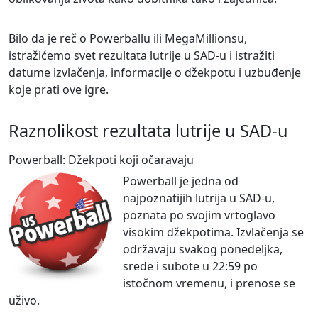
Bilo da je reč o Powerballu ili MegaMillionsu,
istražićemo svet rezultata lutrije u SAD-u i istražiti
datume izvlačenja, informacije o džekpotu i uzbuđenje
koje prati ove igre.
Raznolikost rezultata lutrije u SAD-u
Powerball: Džekpoti koji očaravaju
Powerball je jedna od
najpoznatijih lutrija u SAD-u,
poznata po svojim vrtoglavo
visokim džekpotima. Izvlačenja se
održavaju svakog ponedeljka,
srede i subote u 22:59 po
istočnom vremenu, i prenose se
uživo.