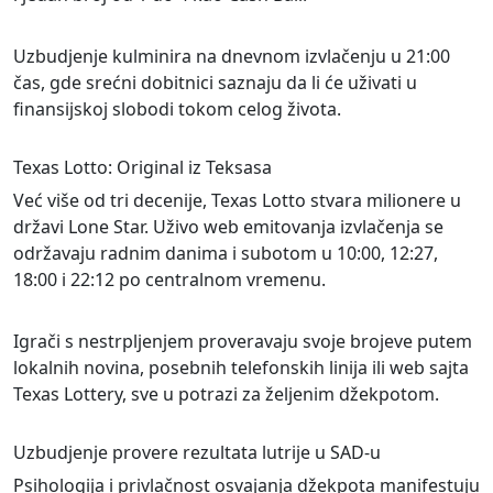
Uzbudjenje kulminira na dnevnom izvlačenju u 21:00
čas, gde srećni dobitnici saznaju da li će uživati u
finansijskoj slobodi tokom celog života.
Texas Lotto: Original iz Teksasa
Već više od tri decenije, Texas Lotto stvara milionere u
državi Lone Star. Uživo web emitovanja izvlačenja se
održavaju radnim danima i subotom u 10:00, 12:27,
18:00 i 22:12 po centralnom vremenu.
Igrači s nestrpljenjem proveravaju svoje brojeve putem
lokalnih novina, posebnih telefonskih linija ili web sajta
Texas Lottery, sve u potrazi za željenim džekpotom.
Uzbudjenje provere rezultata lutrije u SAD-u
Psihologija i privlačnost osvajanja džekpota manifestuju