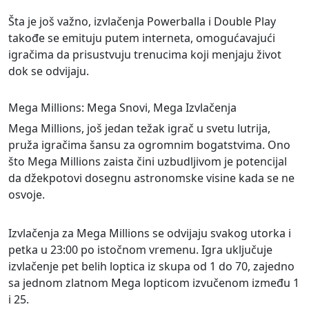
Šta je još važno, izvlačenja Powerballa i Double Play
takođe se emituju putem interneta, omogućavajući
igračima da prisustvuju trenucima koji menjaju život
dok se odvijaju.
Mega Millions: Mega Snovi, Mega Izvlačenja
Mega Millions, još jedan težak igrač u svetu lutrija,
pruža igračima šansu za ogromnim bogatstvima. Ono
što Mega Millions zaista čini uzbudljivom je potencijal
da džekpotovi dosegnu astronomske visine kada se ne
osvoje.
Izvlačenja za Mega Millions se odvijaju svakog utorka i
petka u 23:00 po istočnom vremenu. Igra uključuje
izvlačenje pet belih loptica iz skupa od 1 do 70, zajedno
sa jednom zlatnom Mega lopticom izvučenom između 1
i 25.