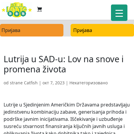
Пријава
Пријава
Lutrija u SAD-u: Lov na snove i
promena života
od strane
Catfish
|
окт 7, 2023
| Некатегоризовано
Lutrije u Sjedinjenim Američkim Državama predstavljaju
jedinstvenu kombinaciju zabave, generisanja prihoda i
podrške javnim inicijativama. Iščekivanje i uzbuđenje
susreću stvarnost finansiranja ključnih javnih usluga i
oblikovanja života kako dobitnika tako i zajednica.