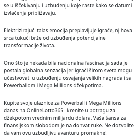
se u iščekivanju i uzbuđenju koje raste kako se datumi
izvlačenja približavaju.
Elektrizirajući talas emocija preplavljuje igrače, njihova
srca tukući brže od uzbuđenja potencijalne
transformacije života.
Ono što je nekada bila nacionalna fascinacija sada je
postala globalna senzacija jer igrači širom sveta mogu
učestvovati u uzbuđenju osvajanja velikih nagrada i sa
Powerballom i Mega Millions džekpotima.
Kupite svoje ulaznice za Powerball i Mega Millions
danas na OnlineLotto365 i krenite u potragu za
džekpotom vrednim milijardu dolara. Vaša šansa za
finansijskom slobodom je na dohvat ruke. Ne dozvolite
da vam ovu uzbudljivu avanturu promakne!