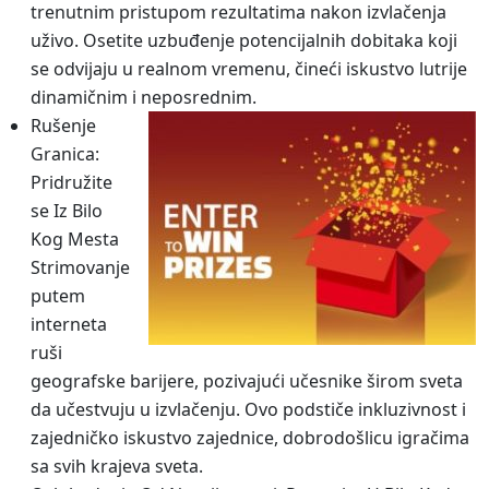
trenutnim pristupom rezultatima nakon izvlačenja
uživo. Osetite uzbuđenje potencijalnih dobitaka koji
se odvijaju u realnom vremenu, čineći iskustvo lutrije
dinamičnim i neposrednim.
Rušenje
Granica:
Pridružite
se Iz Bilo
Kog Mesta
Strimovanje
putem
interneta
ruši
geografske barijere, pozivajući učesnike širom sveta
da učestvuju u izvlačenju. Ovo podstiče inkluzivnost i
zajedničko iskustvo zajednice, dobrodošlicu igračima
sa svih krajeva sveta.