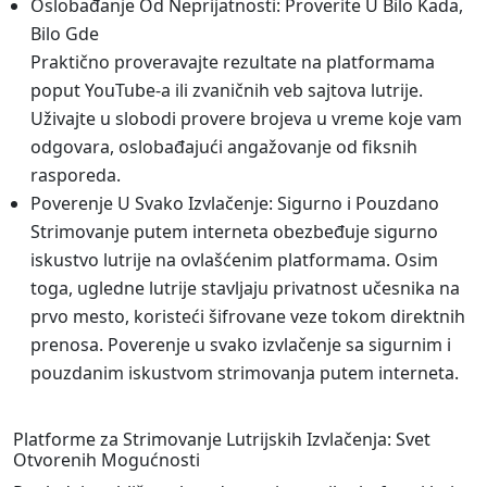
Oslobađanje Od Neprijatnosti: Proverite U Bilo Kada,
Bilo Gde
Praktično proveravajte rezultate na platformama
poput YouTube-a ili zvaničnih veb sajtova lutrije.
Uživajte u slobodi provere brojeva u vreme koje vam
odgovara, oslobađajući angažovanje od fiksnih
rasporeda.
Poverenje U Svako Izvlačenje: Sigurno i Pouzdano
Strimovanje putem interneta obezbeđuje sigurno
iskustvo lutrije na ovlašćenim platformama. Osim
toga, ugledne lutrije stavljaju privatnost učesnika na
prvo mesto, koristeći šifrovane veze tokom direktnih
prenosa. Poverenje u svako izvlačenje sa sigurnim i
pouzdanim iskustvom strimovanja putem interneta.
Platforme za Strimovanje Lutrijskih Izvlačenja: Svet
Otvorenih Mogućnosti