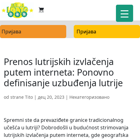
Пријава
Пријава
Prenos lutrijskih izvlačenja
putem interneta: Ponovno
definisanje uzbuđenja lutrije
od strane
Tito
|
дец 20, 2023
| Некатегоризовано
Spremni ste da prevaziđete granice tradicionalnog
učešća u lutriji? Dobrodošli u budućnost strimovanja
lutrijskih izvlačenja putem interneta, gde geografska