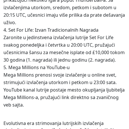
prikazujući nekoliko igara poput Thunderball-a. Sa
izvlačenjima utorkom, sredom, petkom i subotom u
20:15 UTC, učesnici imaju više prilika da prate dešavanja
uživo.
Set For Life: Izvan Tradicionalnih Nagrada
Zaronite u jedinstvena izvlačenja lutrije Set For Life
svakog ponedeljka i četvrtka u 20:00 UTC, pružajući
učesnicima šansu za mesečne isplate od £10,000 tokom
30 godina (1. nagrada) ili jednu godinu (2. nagrada).
Mega Millions na YouTube-u
Mega Millions prenosi svoje izvlačenje u online svet,
strimujući izvlačenja utorkom i petkom u 23:00 sata.
YouTube kanal lutrije postaje mesto okupljanja ljubitelja
Mega Millions-a, pružajući link direktno sa zvaničnog
veb sajta.
Evolutivna era strimovanja lutrijskih izvlačenja