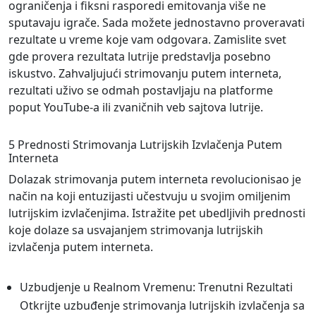
ograničenja i fiksni rasporedi emitovanja više ne
sputavaju igrače. Sada možete jednostavno proveravati
rezultate u vreme koje vam odgovara. Zamislite svet
gde provera rezultata lutrije predstavlja posebno
iskustvo. Zahvaljujući strimovanju putem interneta,
rezultati uživo se odmah postavljaju na platforme
poput YouTube-a ili zvaničnih veb sajtova lutrije.
5 Prednosti Strimovanja Lutrijskih Izvlačenja Putem
Interneta
Dolazak strimovanja putem interneta revolucionisao je
način na koji entuzijasti učestvuju u svojim omiljenim
lutrijskim izvlačenjima. Istražite pet ubedljivih prednosti
koje dolaze sa usvajanjem strimovanja lutrijskih
izvlačenja putem interneta.
Uzbudjenje u Realnom Vremenu: Trenutni Rezultati
Otkrijte uzbuđenje strimovanja lutrijskih izvlačenja sa