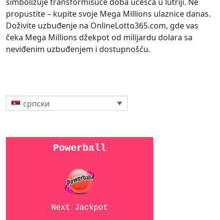
simbolizuje transformišuće doba učešća u lutriji. Ne
propustite – kupite svoje Mega Millions ulaznice danas.
Doživite uzbuđenje na OnlineLotto365.com, gde vas
čeka Mega Millions džekpot od milijardu dolara sa
neviđenim uzbuđenjem i dostupnošću.
српски