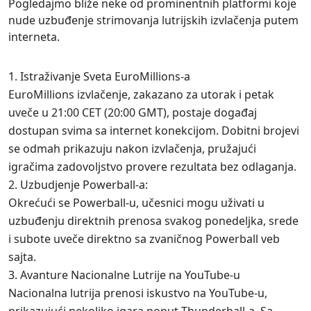
Pogledajmo bliže neke od prominentnih platformi koje
nude uzbuđenje strimovanja lutrijskih izvlačenja putem
interneta.
Istraživanje Sveta EuroMillions-a
EuroMillions izvlačenje, zakazano za utorak i petak
uveče u 21:00 CET (20:00 GMT), postaje događaj
dostupan svima sa internet konekcijom. Dobitni brojevi
se odmah prikazuju nakon izvlačenja, pružajući
igračima zadovoljstvo provere rezultata bez odlaganja.
Uzbudjenje Powerball-a:
Okrećući se Powerball-u, učesnici mogu uživati u
uzbuđenju direktnih prenosa svakog ponedeljka, srede
i subote uveče direktno sa zvaničnog Powerball veb
sajta.
Avanture Nacionalne Lutrije na YouTube-u
Nacionalna lutrija prenosi iskustvo na YouTube-u,