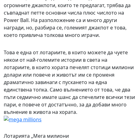
огромните джакпоти, които те предлагат, трябва да
съвпаднат петте основни числа плюс числото на
Power Ball. На разположение са и много други
награди, но, разбира се, големият джакпот е това,
което привлича толкова много играчи.
Това е една от лотариите, в които можете да чуете
някои от най-големите истории в света на
лотариите, в които хората печелят стотици милиони
долари или повече и животът им се променя
драматично завинаги с пускането на една
единствена топка. Само вълнението от това, че два
пъти седмично имате шанс да спечелите всички тези
пари, е повече от достатъчно, за да добави много
вълнение в живота на хората.
Лотарията „Мега милиони