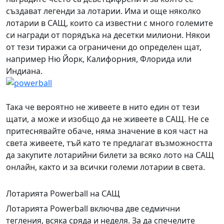
създават легенди за лотарии. Има и още няколко
лотарии в САЩ, които са известни с много големите
си награди от порядъка на десетки милиони. Някои
от тези тиражи са ограничени до определен щат,
например Ню Йорк, Калифорния, Флорида или
Индиана.
Така че вероятно не живеете в нито един от тези
щати, а може и изобщо да не живеете в САЩ. Не се
притеснявайте обаче, няма значение в коя част на
света живеете, тъй като те предлагат възможността
да закупите лотарийни билети за всяко лото на САЩ
онлайн, както и за всички големи лотарии в света.
Лотарията Powerball на САЩ
Лотарията Powerball включва две седмични
тегления, всяка сряда и неделя. За да спечелите