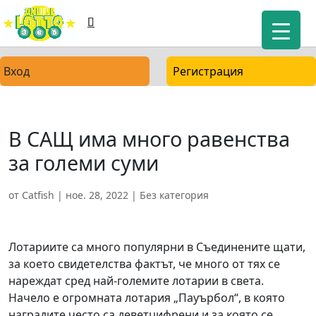
Вход
Регистрация
В САЩ има много равенства
за големи суми
от
Catfish
|
ное. 28, 2022
| Без категория
Лотариите са много популярни в Съединените щати,
за което свидетелства фактът, че много от тях се
нареждат сред най-големите лотарии в света.
Начело е огромната лотария „Пауърбол“, в която
наградите често са деветцифрени и за която се