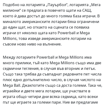
Подобно на лотарията „Пауърбол“, лотарията „Мега
милиони“ се предлага в повечето щати на САЩ,
което ѝ дава достъп до много голяма база играчи. В
миналото американските лотарии бяха ограничени
до един щат, но откакто на сцената се появиха
играчи от няколко щата като Powerball и Mega
Millions, това изведе американските лотарии на
съвсем ново ниво на вълнение.
Между лотариите Powerball и Mega Millions има
много прилики, тъй като Mega Millions също има две
седмични тегления, в случая във вторник и петък.
Също така трябва да съвпаднат редовните пет числа
плюс едно допълнително число, в случая числото на
Mega Ball. Джакпотите също са доста големи. Така че,
играейки и двете мега лотарии, ще участвате в
играта общо четири дни всяка седмица, като всеки
път ще играете за големи пари. Ние ви предлагаме