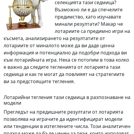
селекцията тази седмица?
Възможно ли е да спечелите
предимство, като изучавате
минали резултати? Макар че
лотариите са предимно игри на
късмета, анализирането на резултатите от
лотариите от миналото може да ви даде ценна
информация и потенциално да подобри подхода ви
към лотарийната игра. Нека се потопим в това колко
е важно да следите тегленията от лотарията тази
седмица и как те могат да повлияят на стратегиите
ви за предстоящите тегления.
Лотарийни тегления тази седмица в разпознаване на
модели
Прегледът на предишните резултати от лотарията
позволява на играчите да идентифицират модели
или тенденции в изтеглените числа. Този аналитичен
подход може да бъде ценен за тези, които използват