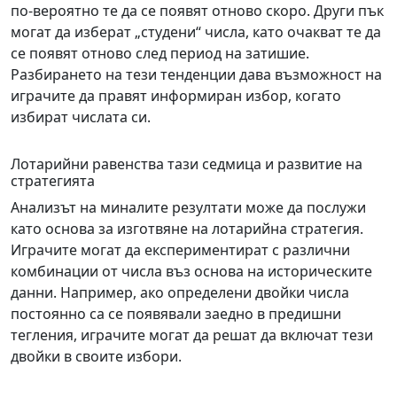
по-вероятно те да се появят отново скоро. Други пък
могат да изберат „студени“ числа, като очакват те да
се появят отново след период на затишие.
Разбирането на тези тенденции дава възможност на
играчите да правят информиран избор, когато
избират числата си.
Лотарийни равенства тази седмица и развитие на
стратегията
Анализът на миналите резултати може да послужи
като основа за изготвяне на лотарийна стратегия.
Играчите могат да експериментират с различни
комбинации от числа въз основа на историческите
данни. Например, ако определени двойки числа
постоянно са се появявали заедно в предишни
тегления, играчите могат да решат да включат тези
двойки в своите избори.