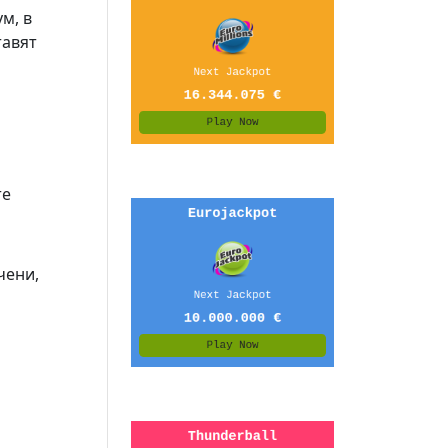
м, в
тавят
те
чени,