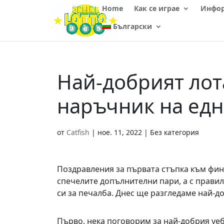
Home
Как се играе
Инфо
Български
Най-добрият лот
наръчник на ед
от
Catfish
|
ное. 11, 2022
| Без категория
Поздравления за първата стъпка към фина
спечелите допълнителни пари, а с прави
си за печалба. Днес ще разгледаме най-д
Първо, нека поговорим за най-добрия уеб