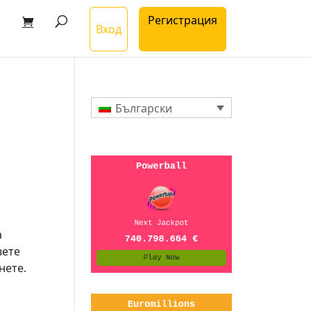
Регистрация
Вход
Български
а
вете
нете.