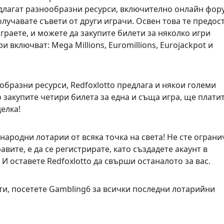
едлагат разнообразни ресурси, включително онлайн фору
олучавате съвети от други играчи. Освен това те предос
граете, и можете да закупите билети за няколко игри
 включват: Mega Millions, Euromillions, Eurojackpot и
бразни ресурси, Redfoxlotto предлага и някои големи
 закупите четири билета за една и съща игра, ще плати
делка!
народни лотарии от всяка точка на света! Не сте ограни
авите, е да се регистрирате, като създадете акаунт в
 И оставете Redfoxlotto да свърши останалото за вас.
рти, посетете Gambling6 за всички последни лотарийни