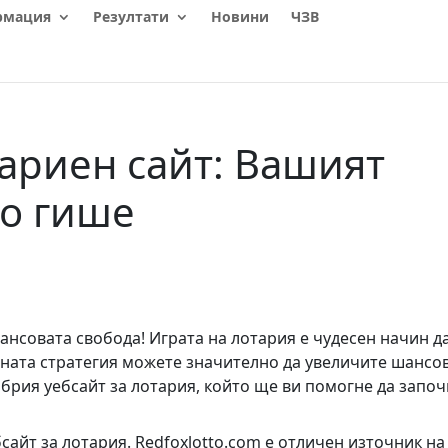
рмация
Резултати
Новини
ЧЗВ
ариен сайт: Вашият
но гише
нсовата свобода! Играта на лотария е чудесен начин д
лната стратегия можете значително да увеличите шансо
обрия уебсайт за лотария, който ще ви помогне да започ
сайт за лотария. Redfoxlotto.com е отличен източник на