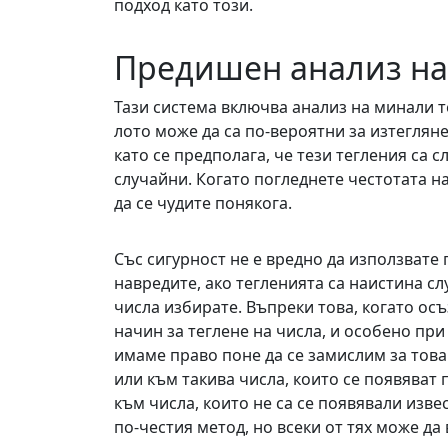
подход като този.
Предишен анализ на
Тази система включва анализ на минали те
лото може да са по-вероятни за изтегляне
като се предполага, че тези тегления са с
случайни. Когато погледнете честотата на
да се чудите понякога.
Със сигурност не е вредно да използвате
навредите, ако тегленията са наистина сл
числа избирате. Въпреки това, когато ос
начин за теглене на числа, и особено при 
имаме право поне да се замислим за това. 
или към такива числа, които се появяват п
към числа, които не са се появявали изве
по-честия метод, но всеки от тях може да