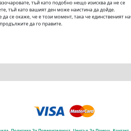
 разочаровате, тъй като подобно нещо изисква да не се
те, тъй като вашият ден може наистина да дойде.
е да се окаже, че е този момент, така че единственият н
а продължите да го правите.
вила
Политика За Поверителност
Център За Помощ
Контакт