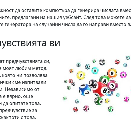
ожност да оставите компютъра да генерира числата вме
иите, предлагани на нашия уебсайт. След това можете да
е генератора на случайни числа да го направи вместо в
увствията ви
ат предчувствията си,
 е моят любим метод.
, която ни позволява
сички сме изпитвали
и. Независимо от
а е вярно, още
 да опитате това.
 предчувствие за
жакпоти с това.