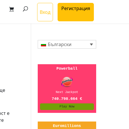
Регистрация
Вход
Български
 ще
ост е
те