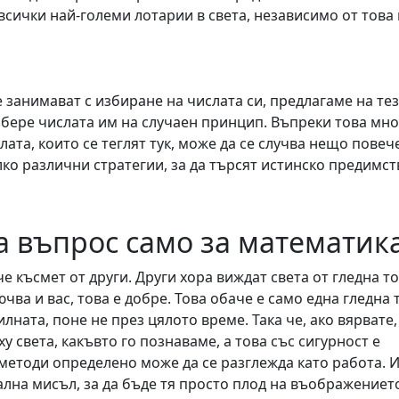
всички най-големи лотарии в света, независимо от това
 се занимават с избиране на числата си, предлагаме на те
бере числата им на случаен принцип. Въпреки това мно
лата, които се теглят тук, може да се случва нещо повече
лко различни стратегии, за да търсят истинско предимст
ва въпрос само за математик
 късмет от други. Други хора виждат света от гледна т
ючва и вас, това е добре. Това обаче е само една гледна 
илната, поне не през цялото време. Така че, ако вярвате,
у света, какъвто го познаваме, а това със сигурност е
методи определено може да се разглежда като работа. 
лна мисъл, за да бъде тя просто плод на въображениет