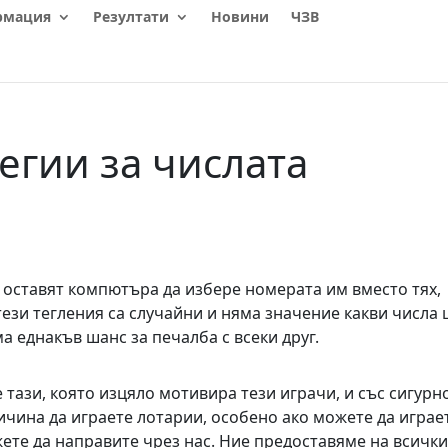
рмация
Резултати
Новини
ЧЗВ
егии за числата
 оставят компютъра да избере номерата им вместо тях,
тези тегления са случайни и няма значение какви числа
ма еднакъв шанс за печалба с всеки друг.
е тази, която изцяло мотивира тези играчи, и със сигурн
ричина да играете лотарии, особено ако можете да играе
жете да направите чрез нас. Ние предоставяме на всички