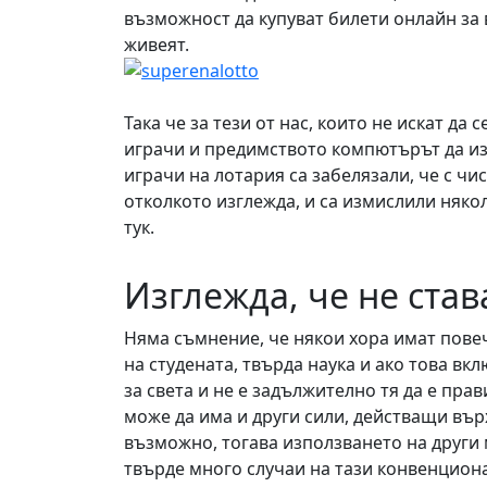
възможност да купуват билети онлайн за 
живеят.
Така че за тези от нас, които не искат да
играчи и предимството компютърът да из
играчи на лотария са забелязали, че с чис
отколкото изглежда, и са измислили няко
тук.
Изглежда, че не ста
Няма съмнение, че някои хора имат повече
на студената, твърда наука и ако това вкл
за света и не е задължително тя да е прав
може да има и други сили, действащи върх
възможно, тогава използването на други 
твърде много случаи на тази конвенциона