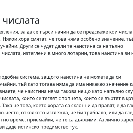
 числата
гления, за да се търси начин да се предскаже кои числа
. Някои хора смятат, че това няма особено значение, тъ
лучайни. Други се чудят дали те наистина са напълно
 числата, изтеглени в много лотарии, това наистина ви 
 подобна система, защото наистина не можете да си
учайни, тъй като тогава няма да има никакво значение к
ъзнаете, че наистина няма такова нещо като напълно сл
числата, които се теглят с топчета, които се въртят в кръ
Така че това, което хората са склонни да правят, е да гл
о-често, отколкото изглежда, че би трябвало, или да гле
стно време, приемайки, че те са дължими. Аз лично хар
 ви даде истинско предимство тук.