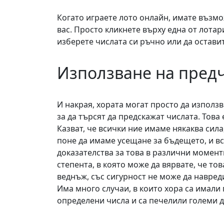
Когато играете лото онлайн, имате възм
вас. Просто кликнете върху една от лотар
изберете числата си ръчно или да оставит
Използване на предч
И накрая, хората могат просто да използв
за да търсят да предскажат числата. Това
Казват, че всички ние имаме някаква сила
поне да имаме усещане за бъдещето, и в
доказателства за това в различни момент
степента, в която може да вярвате, че тов
веднъж, със сигурност не може да навреди
Има много случаи, в които хора са имали
определени числа и са печелили големи д