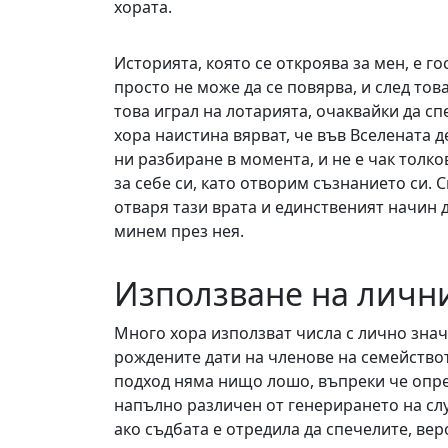
хората.
Историята, която се откроява за мен, е г
просто не може да се повярва, и след това
това играл на лотарията, очаквайки да с
хора наистина вярват, че във Вселената 
ни разбиране в момента, и не е чак толк
за себе си, като отворим съзнанието си.
отваря тази врата и единственият начин д
минем през нея.
Използване на личн
Много хора използват числа с лично знач
рождените дати на членове на семейството
подход няма нищо лошо, въпреки че опред
напълно различен от генерирането на случ
ако съдбата е отредила да спечелите, вер