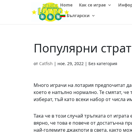
Home
Как се играе
Инфо
Български
Популярни страт
от
Catfish
|
ное. 29, 2022
| Без категория
Много играчи на лотария предпочитат да
което е напълно нормално. Те смятат, че 
изберат, тъй като всеки набор от числа и
Така че в този случай тръпката от играта 
вярно, че това е повече от достатъчна п
най-големите джакпоти в света, както мо