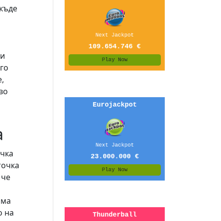
 къде
зи
го
,
во
а
очка
точка
 че
Има
о на