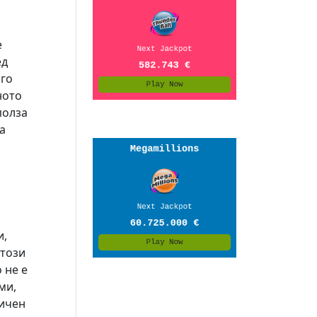
е
ед
ого
ното
полза
а
и,
 този
 не е
ми,
личен