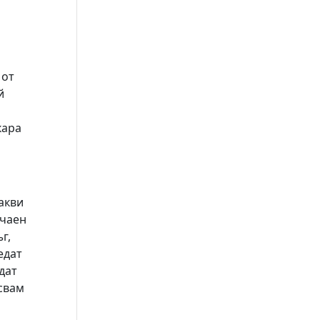
 от
й
кара
акви
учаен
г,
едат
дат
есвам