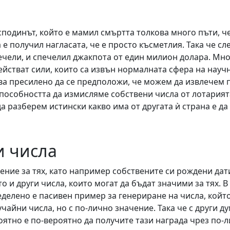
осподинът, който е мамил смъртта толкова много пъти, ч
 е получил нагласата, че е просто късметлия. Така че сл
печели, и спечелил джакпота от един милион долара. Мн
действат сили, които са извън нормалната сфера на науч
ова пресилено да се предположи, че можем да извлечем 
 Способността да измисляме собствени числа от лотарият
а разберем истински какво има от другата ѝ страна е да
и числа
ение за тях, като например собствените си рождени дат
 и други числа, които могат да бъдат значими за тях. В
елено е пасивен пример за генериране на числа, който
айни числа, но с по-лично значение. Така че с други ду
оятно е по-вероятно да получите тази награда чрез по-