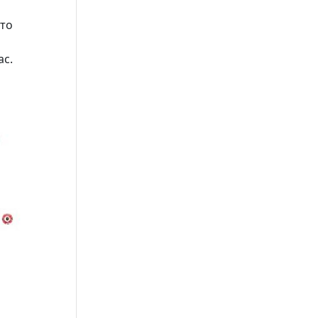
сто
ас.