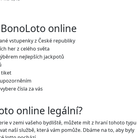
 BonoLoto online
ané vstupenky z České republiky
ích her z celého světa
 výběrem nejlepších jackpotů
ů
 tiket
m upozorněním
vybere čísla za vás
to online legální?
oterie v zemi vašeho bydliště, můžete mít z hraní tohoto typu
at naší službě, která vám pomůže. Dbáme na to, aby byly
é lotto pochází.