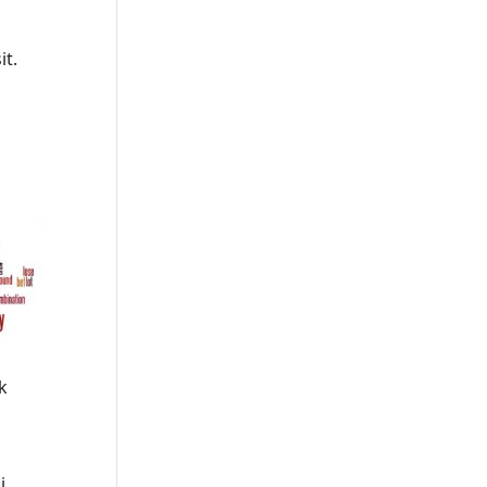
it.
k
i