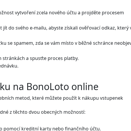
ožnost vytvoření zcela nového účtu a projděte procesem
 jít do svého e-mailu, abyste získali ověřovací odkaz, který
ožku se spamem, zda se vám místo v běžné schránce neobjev
 stránkách a spusťte proces platby.
ednávku.
enku na BonoLoto online
tebních metod, které můžete použít k nákupu vstupenek
edné z těchto dvou obecných možností:
 pomocí kreditní karty nebo finančního účtu.