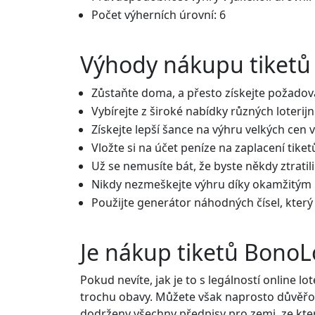
Počet výherních úrovní: 6
Výhody nákupu tiketů
Zůstaňte doma, a přesto získejte požadov
Vybírejte z široké nabídky různých loterijn
Získejte lepší šance na výhru velkých cen
Vložte si na účet peníze na zaplacení tiket
Už se nemusíte bát, že byste někdy ztratili
Nikdy nezmeškejte výhru díky okamžitý
Použijte generátor náhodných čísel, který 
Je nákup tiketů BonoLo
Pokud nevíte, jak je to s legálností online l
trochu obavy. Můžete však naprosto důvěřov
dodrženy všechny předpisy pro zemi, ze kter