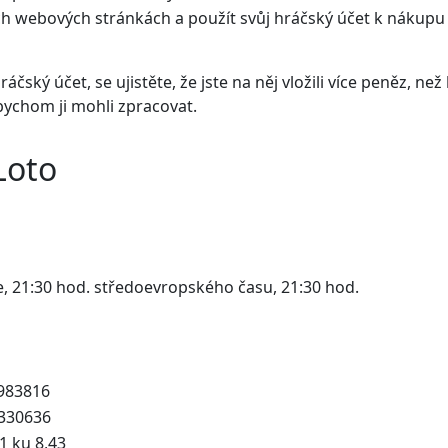
ich webových stránkách a použít svůj hráčský účet k nákupu
áčský účet, se ujistěte, že jste na něj vložili více peněz, než 
bychom ji mohli zpracovat.
Loto
, 21:30 hod. středoevropského času, 21:30 hod.
3983816
2330636
1 ku 8,43