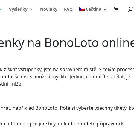
Výsledky
Novinky
FAQ
Čeština
penky na BonoLoto onlin
jak získat vstupenky, jste na správném místě. S celým proce
šší, než si možná myslíte. Jediné, co musíte udělat, je
nili níže.
 hrát, například BonoLoto. Poté si vyberte všechny tikety, kt
onoLoto nebo pro jiné hry, dokud nebudete připraveni k