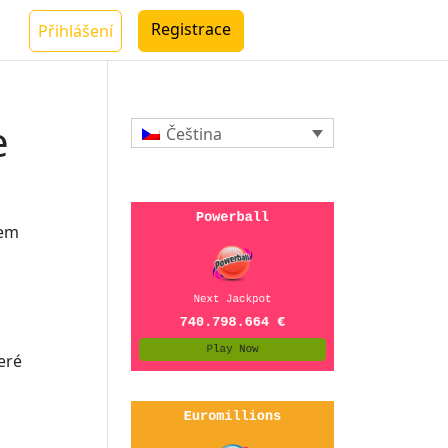
Registrace
Přihlášení
e
Čeština
sem
eré