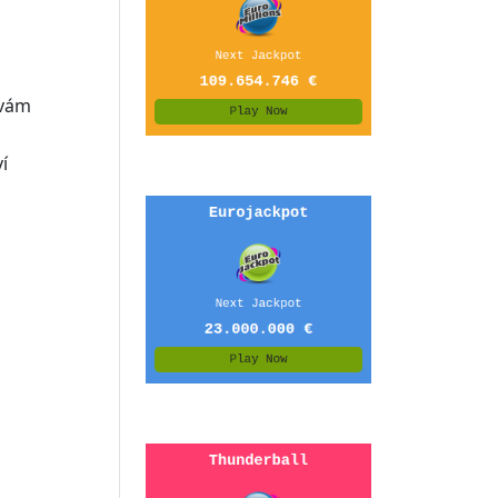
 vám
í