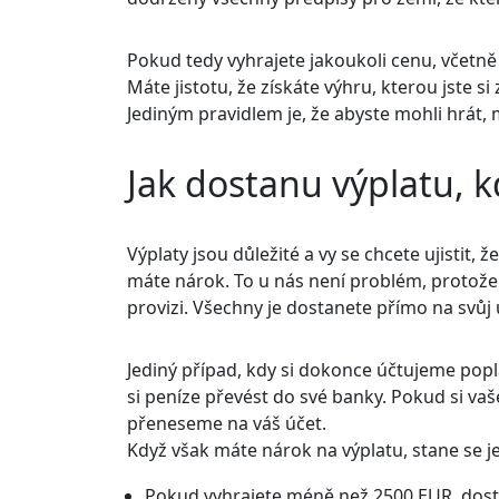
Pokud tedy vyhrajete jakoukoli cenu, včetně 
Máte jistotu, že získáte výhru, kterou jste si z
Jediným pravidlem je, že abyste mohli hrát, 
Jak dostanu výplatu, 
Výplaty jsou důležité a vy se chcete ujistit,
máte nárok. To u nás není problém, protože
provizi. Všechny je dostanete přímo na svůj 
Jediný případ, kdy si dokonce účtujeme popl
si peníze převést do své banky. Pokud si va
přeneseme na váš účet.
Když však máte nárok na výplatu, stane se j
Pokud vyhrajete méně než 2500 EUR, dostan