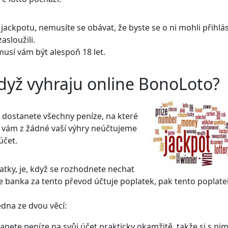
jackpotu, nemusíte se obávat, že byste se o ni mohli přihlás
asloužili.
musí vám být alespoň 18 let.
když vyhraju online BonoLoto?
 že dostanete všechny peníze, na které
 vám z žádné vaší výhry neúčtujeme
účet.
atky, je, když se rozhodnete nechat
še banka za tento převod účtuje poplatek, pak tento poplate
edna ze dvou věcí:
ete peníze na svůj účet prakticky okamžitě, takže si s nim