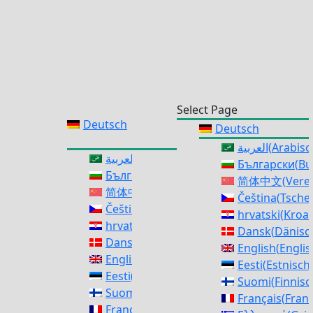
Select Page
Deutsch
Deutsch
العربية
(
Arabisc
العربية
(
Arabisch
)
Български
(
Bu
Български
(
Bulgarisch
)
简体中文
(
Vere
简体中文
(
Vereinfachtes Chinesisch
)
Čeština
(
Tsche
Čeština
(
Tschechisch
)
hrvatski
(
Kroat
hrvatski
(
Kroatisch
)
Dansk
(
Dänisc
Dansk
(
Dänisch
)
English
(
Englis
English
(
Englisch
)
Eesti
(
Estnisch
Eesti
(
Estnisch
)
Suomi
(
Finnisc
Suomi
(
Finnisch
)
Français
(
Fran
Français
(
Französisch
)