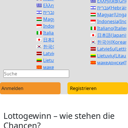
Ελληνικά
(
Grie
Ελληνικά
(
Griechisch
)
עברית
(
Hebräis
עברית
(
Hebräisch
)
Magyar
(
Ungar
Magyar
(
Ungarisch
)
Indonesia
(
Ind
Indonesia
(
Indonesisch
)
Italiano
(
Italie
Italiano
(
Italienisch
)
日本語
(
Japani
日本語
(
Japanisch
)
한국어
(
Korean
한국어
(
Koreanisch
)
Latviešu
(
Letti
Latviešu
(
Lettisch
)
Lietuvių
(
Litau
Lietuvių
(
Litauisch
)
македонски
(
M
македонски
(
Mazedonisch
)
Norsk bokmål
Norsk bokmål
(
Norwegisch (Buchsprac
فارسی
(
Persisc
فارسی
(
Persisch
)
polski
(
Polnisc
polski
(
Polnisch
)
Anmelden
Registrieren
Português
(
Po
Português
(
Portugiesisch, Portugal
)
Română
(
Rumä
Română
(
Rumänisch
)
Русский
(
Russ
Русский
(
Russisch
)
српски
(
Serbis
Lottogewinn – wie stehen die
српски
(
Serbisch
)
Slovenčina
(
Sl
Slovenčina
(
Slowakisch
)
Chancen?
Slovenščina
(
S