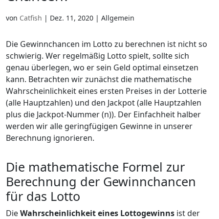
Slovenščina
(
Slowenisch
)
Swahili
Swahili
Svenska
(
Schw
von
Catfish
|
Dez. 11, 2020
| Allgemein
Svenska
(
Schwedisch
)
Español
(
Spani
Español
(
Spanisch
)
Türkçe
(
Türkis
Die Gewinnchancen im Lotto zu berechnen ist nicht so
Türkçe
(
Türkisch
)
Українська
(
Uk
schwierig. Wer regelmäßig Lotto spielt, sollte sich
Українська
(
Ukrainisch
)
genau überlegen, wo er sein Geld optimal einsetzen
kann. Betrachten wir zunächst die mathematische
Wahrscheinlichkeit eines ersten Preises in der Lotterie
(alle Hauptzahlen) und den Jackpot (alle Hauptzahlen
plus die Jackpot-Nummer (n)). Der Einfachheit halber
werden wir alle geringfügigen Gewinne in unserer
Berechnung ignorieren.
Die mathematische Formel zur
Berechnung der Gewinnchancen
für das Lotto
Die
Wahrscheinlichkeit eines Lottogewinns
ist der