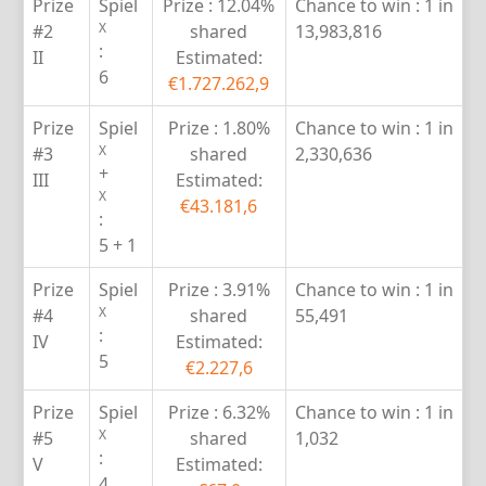
Prize
Spiel
Prize :
12.04%
Chance to win :
1 in
X
#2
shared
13,983,816
:
II
Estimated:
6
€1.727.262,9
Prize
Spiel
Prize :
1.80%
Chance to win :
1 in
X
#3
shared
2,330,636
+
III
Estimated:
X
€43.181,6
:
5 + 1
Prize
Spiel
Prize :
3.91%
Chance to win :
1 in
X
#4
shared
55,491
:
IV
Estimated:
5
€2.227,6
Prize
Spiel
Prize :
6.32%
Chance to win :
1 in
X
#5
shared
1,032
:
V
Estimated:
4