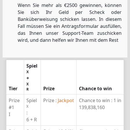
Wenn Sie mehr als €2500 gewinnen, können
Sie sich Ihr Geld per Scheck oder
Banküberweisung schicken lassen. In diesem
Fall müssen Sie ein Antragsformular ausfüllen,
das Ihnen unser Support-Team zuschicken
wird, und dann helfen wir Ihnen mit dem Rest
Spiel
X
+
X
Tier
Prize
Chance to win
R
Prize
Spiel
Prize :
Jackpot
Chance to win :
1 in
X
#1
139,838,160
:
I
6 + R