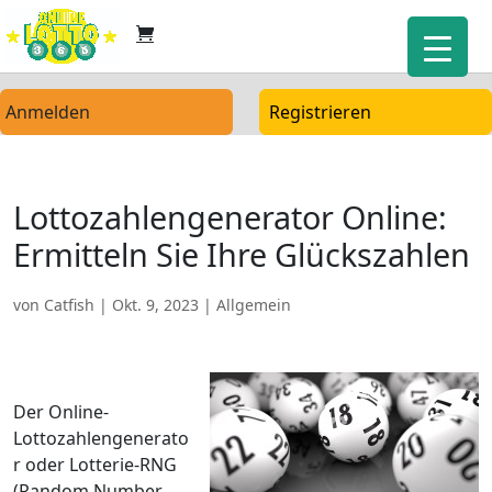
Anmelden
Registrieren
Lottozahlengenerator Online:
Ermitteln Sie Ihre Glückszahlen
von
Catfish
|
Okt. 9, 2023
| Allgemein
Der Online-
Lottozahlengenerato
r oder Lotterie-RNG
(Random Number