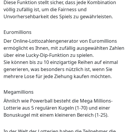
Diese Funktion stellt sicher, dass jede Kombination
völlig zufällig ist, um die Fairness und
Unvorhersehbarkeit des Spiels zu gewährleisten.
Euromillions
Der Online-Lottozahlengenerator von Euromillions
ermöglicht es Ihnen, mit zufällig ausgewählten Zahlen
über eine Lucky-Dip-Funktion zu spielen.
Sie können bis zu 10 einzigartige Reihen auf einmal
generieren, was besonders nützlich ist, wenn Sie
mehrere Lose für jede Ziehung kaufen möchten.
Megamillions
Ähnlich wie Powerball besteht die Mega Millions-
Lotterie aus 5 regulären Kugeln (1-70) und einer
Bonuskugel mit einem kleineren Bereich (1-25).
In der Welt der Lotterien haben die Teilnehmer die