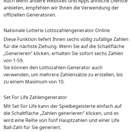
Auch wenn andere Websites und Apps ähnliche Dienste
anbieten, empfehlen wir Ihnen die Verwendung der
offiziellen Generatoren.
Nationale Lotterie Lottozahlengenerator Online
Diese Funktion liefert Ihnen sechs völlig zufällige Zahlen
für die nächste Ziehung. Wenn Sie auf die Schaltfläche
„Generieren“ klicken, erhalten Sie sofort sechs Zahlen
von 1-59.
Sie können den Lottozahlen-Generator auch
verwenden, um mehrere Zahlensätze zu erstellen, bis
zu einem Maximum von 10.
Set For Life Zahlengenerator
Mit Set For Life kann der Spielbegeisterte einfach auf
die Schaltfläche „Zahlen generieren“ klicken, und es
wird eine Reihe von fünf Hauptzahlen und einer Life
Ball-Zahl für Sie generiert.