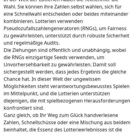
Wahl. Sie können ihre Zahlen selbst wählen, sich für
eine Schnellwahl entscheiden oder beides miteinander
kombinieren. Lotterien verwenden
Pseudozufallszahlengeneratoren (RNGs), um Fairness
zu gewährleisten, unterstützt durch robuste Sicherheit
und regelmäßige Audits.
Die Ziehungen sind öffentlich und unabhängig, wobei
die RNGs einzigartige Seeds verwenden, um
Unvorhersehbarkeit zu gewährleisten. Damit soll
sichergestellt werden, dass jedes Ergebnis die gleiche
Chance hat. In dieser Welt der ungewissen
Möglichkeiten steht verantwortungsbewusstes Spielen
im Mittelpunkt, und die Lotterien unterstützen
diejenigen, die mit spielbezogenen Herausforderungen
konfrontiert sind.
Ganz gleich, ob Ihr Weg zum Glück handverlesene
Zahlen, Schnellschüsse oder eine Mischung aus beidem
beinhaltet, die Essenz des Lotterieerlebnisses ist die