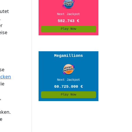
utet
,
er
eise
se
acken
ie
,
nken.
ne