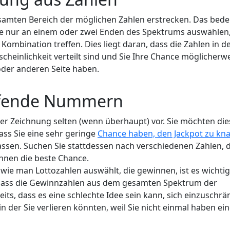
esamten Bereich der möglichen Zahlen erstrecken. Das bede
Sie nur an einem oder zwei Enden des Spektrums auswählen
 Kombination treffen. Dies liegt daran, dass die Zahlen in d
heinlichkeit verteilt sind und Sie Ihre Chance möglicherw
oder anderen Seite haben.
aufende Nummern
r Zeichnung selten (wenn überhaupt) vor. Sie möchten die
ass Sie eine sehr geringe
Chance haben, den Jackpot zu kn
fassen. Suchen Sie stattdessen nach verschiedenen Zahlen, d
Ihnen die beste Chance.
e man Lottozahlen auswählt, die gewinnen, ist es wichtig
ts, dass die Gewinnzahlen aus dem gesamten Spektrum der
ts, dass es eine schlechte Idee sein kann, sich einzuschrä
 in der Sie verlieren könnten, weil Sie nicht einmal haben ei