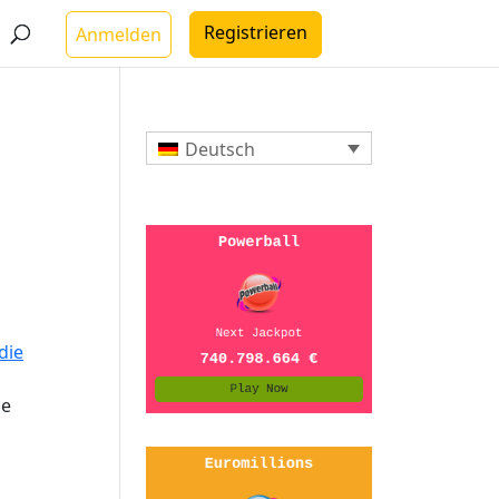
Registrieren
Anmelden
Deutsch
die
ce