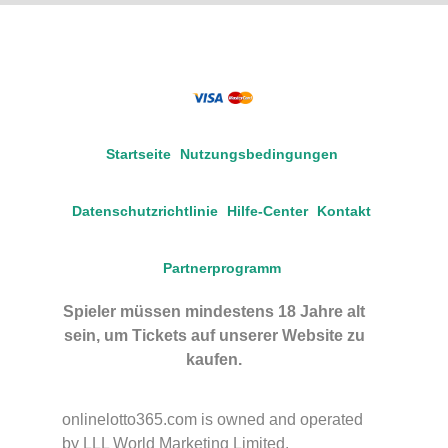
Startseite
Nutzungsbedingungen
Datenschutzrichtlinie
Hilfe-Center
Kontakt
Partnerprogramm
Spieler müssen mindestens 18 Jahre alt
sein, um Tickets auf unserer Website zu
kaufen.
onlinelotto365.com is owned and operated
by LLL World Marketing Limited.