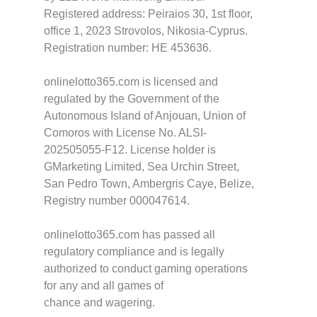
Registered address: Peiraios 30, 1st floor,
office 1, 2023 Strovolos, Nikosia-Cyprus.
Registration number: HE 453636.
onlinelotto365.com is licensed and
regulated by the Government of the
Autonomous Island of Anjouan, Union of
Comoros with License No. ALSI-
202505055-F12. License holder is
GMarketing Limited, Sea Urchin Street,
San Pedro Town, Ambergris Caye, Belize,
Registry number 000047614.
onlinelotto365.com has passed all
regulatory compliance and is legally
authorized to conduct gaming operations
for any and all games of
chance and wagering.