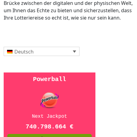
Brücke zwischen der digitalen und der physischen Welt,
um Ihnen das Echte zu bieten und sicherzustellen, dass
Ihre Lotteriereise so echt ist, wie sie nur sein kann.
Deutsch