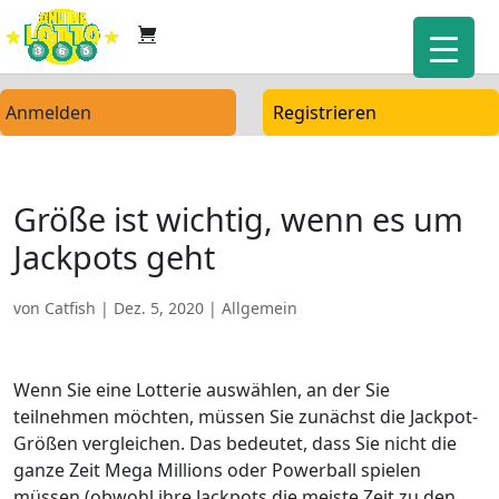
Anmelden
Registrieren
Größe ist wichtig, wenn es um
Jackpots geht
von
Catfish
|
Dez. 5, 2020
| Allgemein
Wenn Sie eine Lotterie auswählen, an der Sie
teilnehmen möchten, müssen Sie zunächst die Jackpot-
Größen vergleichen. Das bedeutet, dass Sie nicht die
ganze Zeit Mega Millions oder Powerball spielen
müssen (obwohl ihre Jackpots die meiste Zeit zu den