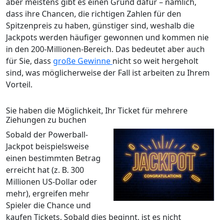
aber meistens gibt es einen Grund dafür – nämlich,
dass ihre Chancen, die richtigen Zahlen für den
Spitzenpreis zu haben, günstiger sind, weshalb die
Jackpots werden häufiger gewonnen und kommen nie
in den 200-Millionen-Bereich. Das bedeutet aber auch
für Sie, dass
große Gewinne
nicht so weit hergeholt
sind, was möglicherweise der Fall ist arbeiten zu Ihrem
Vorteil.
Sie haben die Möglichkeit, Ihr Ticket für mehrere
Ziehungen zu buchen
Sobald der Powerball-
Jackpot beispielsweise
einen bestimmten Betrag
erreicht hat (z. B. 300
Millionen US-Dollar oder
mehr), ergreifen mehr
Spieler die Chance und
kaufen Tickets. Sobald dies beginnt, ist es nicht