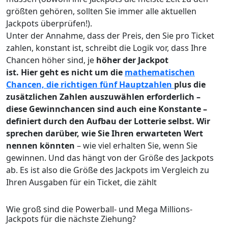
größten gehören, sollten Sie immer alle aktuellen
Jackpots überprüfen!).
Unter der Annahme, dass der Preis, den Sie pro Ticket
zahlen, konstant ist, schreibt die Logik vor, dass Ihre
Chancen höher sind, je
höher der Jackpot
ist. Hier geht es nicht um die
mathematischen
Chancen, die richtigen fünf Hauptzahlen
plus die
zusätzlichen Zahlen auszuwählen erforderlich –
diese Gewinnchancen sind auch eine Konstante –
definiert durch den Aufbau der Lotterie selbst. Wir
sprechen darüber, wie Sie Ihren
erwarteten Wert
nennen könnten
– wie viel erhalten Sie, wenn Sie
gewinnen. Und das hängt von der Größe des Jackpots
ab. Es ist also die Größe des Jackpots im Vergleich zu
Ihren Ausgaben für ein Ticket, die zählt
Wie groß sind die Powerball- und Mega Millions-
Jackpots für die nächste Ziehung?