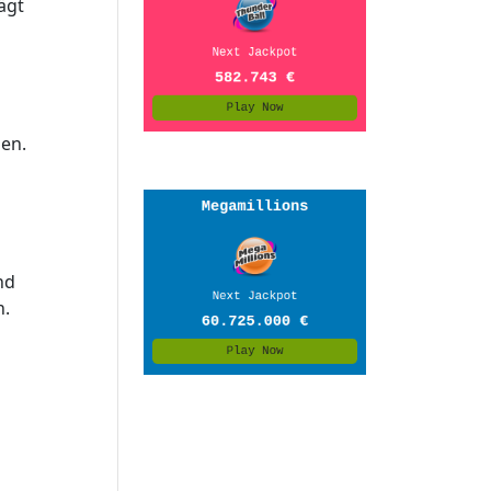
ägt
len.
nd
n.