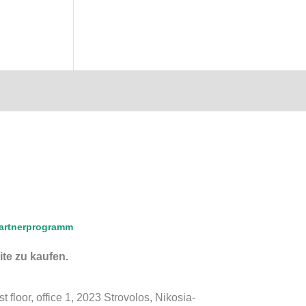
artnerprogramm
te zu kaufen.
floor, office 1, 2023 Strovolos, Nikosia-