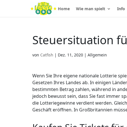
Home
Wie man spielt
Info
Steuersituation fü
von
Catfish
|
Dez. 11, 2020
| Allgemein
Wenn Sie Ihre eigene nationale Lotterie sp
Gesetzen Ihres Landes ab. In einigen Lände
bestimmten Betrag zahlen, während in andere
jedoch bewusst sein, dass Sie fast immer sp
die Lotteriegewinne verdient werden. Gleich
Geschäft eröffnen. In Großbritannien müsse