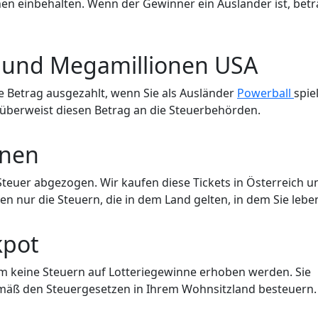
en einbehalten. Wenn der Gewinner ein Ausländer ist, betr
l und Megamillionen USA
e Betrag ausgezahlt, wenn Sie als Ausländer
Powerball
spie
 überweist diesen Betrag an die Steuerbehörden.
onen
Steuer abgezogen. Wir kaufen diese Tickets in Österreich u
ten nur die Steuern, die in dem Land gelten, in dem Sie lebe
kpot
dem keine Steuern auf Lotteriegewinne erhoben werden. Sie
äß den Steuergesetzen in Ihrem Wohnsitzland besteuern.