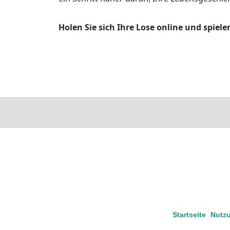
Holen Sie sich Ihre Lose online und spielen
Startseite
Nutz