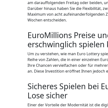
am darauffolgenden Freitag oder beiden, um
Darüber hinaus haben Sie die Flexibilität, z
Maximum von acht aufeinanderfolgenden Zie
Wochen entscheiden.
EuroMillions Preise u
erschwinglich spielen
Um zu verstehen, wie man Euro Lottery spi
Reihe von Zahlen, die in einer einzelnen Eur
Ihre Chancen vervielfachen oder für mehrer
an. Diese Investition eröffnet Ihnen jedoch 
Sicheres Spielen bei E
Lose sicher
Einer der Vorteile der Modernität ist die dig