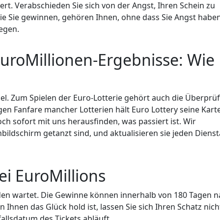
ert. Verabschieden Sie sich von der Angst, Ihren Schein zu
 die Sie gewinnen, gehören Ihnen, ohne dass Sie Angst habe
egen.
EuroMillionen-Ergebnisse: Wie
iel. Zum Spielen der Euro-Lotterie gehört auch die Überprü
gen Fanfare mancher Lotterien hält Euro Lottery seine Kart
h sofort mit uns herausfinden, was passiert ist. Wir
hbildschirm getanzt sind, und aktualisieren sie jeden Diens
ei EuroMillions
nden wartet. Die Gewinne können innerhalb von 180 Tagen 
nen das Glück hold ist, lassen Sie sich Ihren Schatz nich
allsdatum des Tickets abläuft.