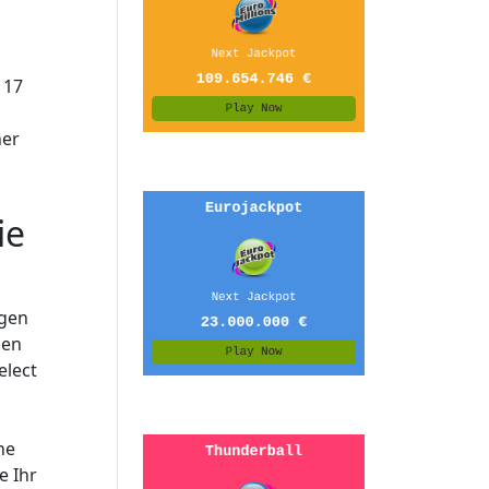
 17
ner
ie
igen
len
elect
ne
e Ihr