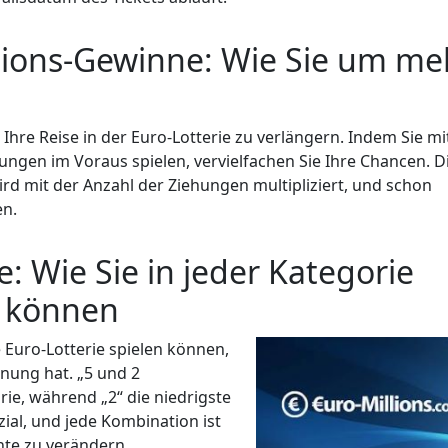
lions-Gewinne: Wie Sie um me
 Ihre Reise in der Euro-Lotterie zu verlängern. Indem Sie mi
hungen im Voraus spielen, vervielfachen Sie Ihre Chancen. D
d mit der Anzahl der Ziehungen multipliziert, und schon
en.
: Wie Sie in jeder Kategorie
n können
 Euro-Lotterie spielen können,
hnung hat. „5 und 2
ie, während „2“ die niedrigste
nzial, und jede Kombination ist
hte zu verändern.