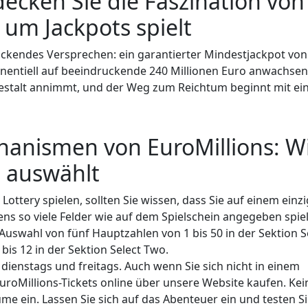
ecken Sie die Faszination von
 um Jackpots spielt
lockendes Versprechen: ein garantierter Mindestjackpot von
onentiell auf beeindruckende 240 Millionen Euro anwachsen
 Gestalt annimmt, und der Weg zum Reichtum beginnt mit ei
hanismen von EuroMillions: W
n auswählt
ottery spielen, sollten Sie wissen, dass Sie auf einem einz
ens so viele Felder wie auf dem Spielschein angegeben spie
 Auswahl von fünf Hauptzahlen von 1 bis 50 in der Sektion S
 bis 12 in der Sektion Select Two.
 dienstags und freitags. Auch wenn Sie sich nicht in einem
roMillions-Tickets online über unsere Website kaufen. Kei
e ein. Lassen Sie sich auf das Abenteuer ein und testen Si