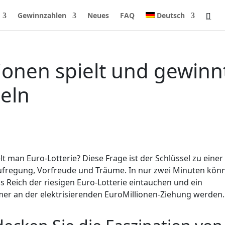
Gewinnzahlen
Neues
FAQ
Deutsch
onen spielt und gewinn
seln
lt man Euro-Lotterie? Diese Frage ist der Schlüssel zu einer
Aufregung, Vorfreude und Träume. In nur zwei Minuten kön
as Reich der riesigen Euro-Lotterie eintauchen und ein
mer an der elektrisierenden EuroMillionen-Ziehung werden.