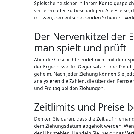
Spielscheine sicher in Ihrem Konto gespeich
verlieren oder zu beschädigen. Alle Preise,
müssen, den entscheidenden Schein zu verl
Der Nervenkitzel der 
man spielt und prüft
Aber die Geschichte endet nicht mit dem Sp
der Ergebnisse. Im Gegensatz zu der freudi
geheim. Nach jeder Ziehung können Sie jedoc
analysieren die Zahlen, die über den Fernse
und Freitag bei den Ziehungen.
Zeitlimits und Preise b
Denken Sie daran, dass die Zeit auf niema
dem Ziehungsdatum abgeholt werden. Wenn Ih
der Uhr stehlen. Handeln Sie, bevor das Verf