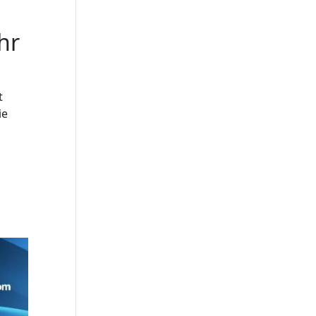
hr
t
ie