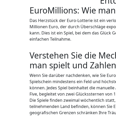
Entd
EuroMillions: Wie man
Das Herzstück der Euro-Lotterie ist ein ver
Millionen Euro, der durch Überschläge exp
kann. Dies ist ein Spiel, bei dem das Glück
einfachen Teilnahme.
Verstehen Sie die Mec
man spielt und Zahle
Wenn Sie darüber nachdenken, wie Sie Euro L
Spielschein mindestens ein Feld und höchst
können. Jedes Spiel beinhaltet die manuelle
Five, begleitet von zwei Glückssternen von 1
Die Spiele finden zweimal wöchentlich statt,
teilnehmenden Land befinden, können Sie Eu
geografischen Grenzen schränken Ihre Träum