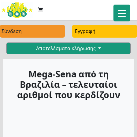
Σύνδεση
Εγγραφή
Αποτελέσματα κλήρωσης
Mega-Sena από τη
Βραζιλία – τελευταίοι
αριθμοί που κερδίζουν