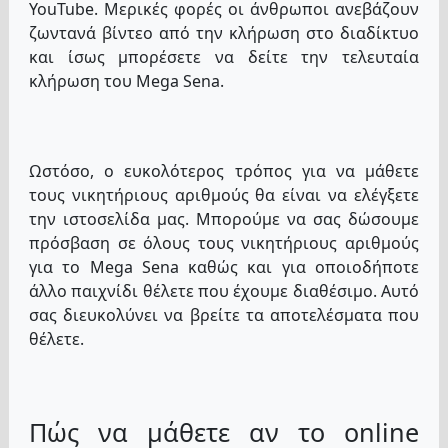
YouTube. Μερικές φορές οι άνθρωποι ανεβάζουν
ζωντανά βίντεο από την κλήρωση στο διαδίκτυο
και ίσως μπορέσετε να δείτε την τελευταία
κλήρωση του Mega Sena.
Ωστόσο, ο ευκολότερος τρόπος για να μάθετε
τους νικητήριους αριθμούς θα είναι να ελέγξετε
την ιστοσελίδα μας. Μπορούμε να σας δώσουμε
πρόσβαση σε όλους τους νικητήριους αριθμούς
για το Mega Sena καθώς και για οποιοδήποτε
άλλο παιχνίδι θέλετε που έχουμε διαθέσιμο. Αυτό
σας διευκολύνει να βρείτε τα αποτελέσματα που
θέλετε.
Πώς να μάθετε αν το online