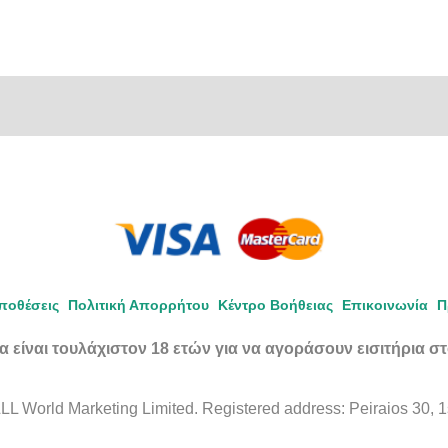
ποθέσεις
Πολιτική Απορρήτου
Κέντρο Βοήθειας
Επικοινωνία
Π
να είναι τουλάχιστον 18 ετών για να αγοράσουν εισιτήρια σ
 World Marketing Limited. Registered address: Peiraios 30, 1st 