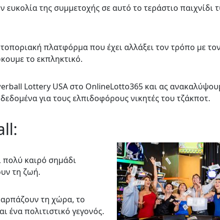
ν ευκολία της συμμετοχής σε αυτό το τεράστιο παιχνίδι 
ωτοποριακή πλατφόρμα που έχει αλλάξει τον τρόπο με το
ώκουμε το εκπληκτικό.
rball Lottery USA στο OnlineLotto365 και ας ανακαλύψου
α δεδομένα για τους ελπιδοφόρους νικητές του τζάκποτ.
ll:
ι πολύ καιρό σημάδι
υν τη ζωή.
ναρπάζουν τη χώρα, το
αι ένα πολιτιστικό γεγονός.