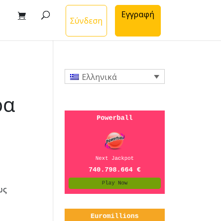
Εγγραφή
Σύνδεση
Ελληνικά
ρα
ως