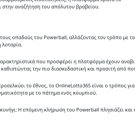
ι στην αναζήτηση του απόλυτου βραβείου.
α τους οπαδούς του Powerball, αλλάζοντας τον τρόπο με τ
 λοταρία.
 χαρακτηριστικά που προσφέρει η πλατφόρμα έχουν αναβ
 καθιστώντας την πιο διασκεδαστική και προσιτή από ποτ
ροσελκύει το έθνος, το OnlineLotto365 είναι ο τρόπος για
ματικότητα με το πάτημα ενός κουμπιού.
 κυνήγι; Η επόμενη κλήρωση του Powerball πλησιάζει και 