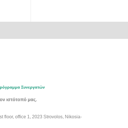
ρόγραμμα Συνεργατών
τον ιστότοπό μας.
floor, office 1, 2023 Strovolos, Nikosia-