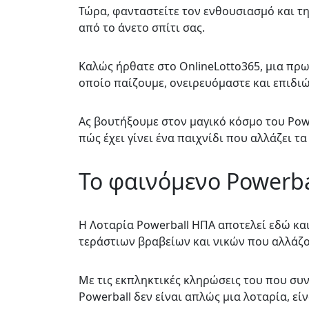
Τώρα, φανταστείτε τον ενθουσιασμό και τη
από το άνετο σπίτι σας.
Καλώς ήρθατε στο OnlineLotto365, μια πρ
οποίο παίζουμε, ονειρευόμαστε και επιδι
Ας βουτήξουμε στον μαγικό κόσμο του Powe
πώς έχει γίνει ένα παιχνίδι που αλλάζει τ
Το φαινόμενο Powerba
Η Λοταρία Powerball ΗΠΑ αποτελεί εδώ κα
τεράστιων βραβείων και νικών που αλλάζο
Με τις εκπληκτικές κληρώσεις του που συ
Powerball δεν είναι απλώς μια λοταρία, είν