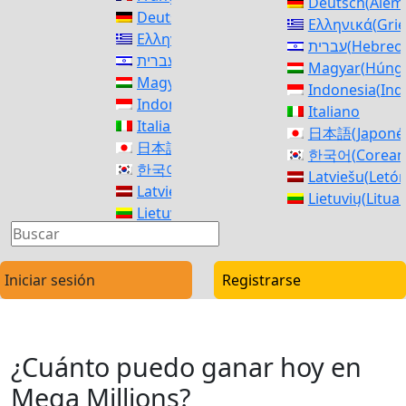
Deutsch
(
Alem
Deutsch
(
Alemán
)
Ελληνικά
(
Gri
Ελληνικά
(
Griego
)
עברית
(
Hebreo
עברית
(
Hebreo
)
Magyar
(
Húng
Magyar
(
Húngaro
)
Indonesia
(
Ind
Indonesia
(
Indonesio
)
Italiano
Italiano
日本語
(
Japoné
日本語
(
Japonés
)
한국어
(
Corea
한국어
(
Coreano
)
Latviešu
(
Letó
Latviešu
(
Letón
)
Lietuvių
(
Litua
Lietuvių
(
Lituano
)
македонски
(
M
македонски
(
Macedonio
)
Norsk bokmål
Norsk bokmål
(
Bokmål
)
فارسی
(
Persa
)
فارسی
(
Persa
)
Iniciar sesión
Registrarse
polski
(
Polaco
)
polski
(
Polaco
)
Português
(
Po
Português
(
Portugués, Portugal
)
Română
(
Rum
Română
(
Rumano
)
Русский
(
Ruso
¿Cuánto puedo ganar hoy en
Русский
(
Ruso
)
српски
(
Serbio
српски
(
Serbio
)
Mega Millions?
Slovenčina
(
Es