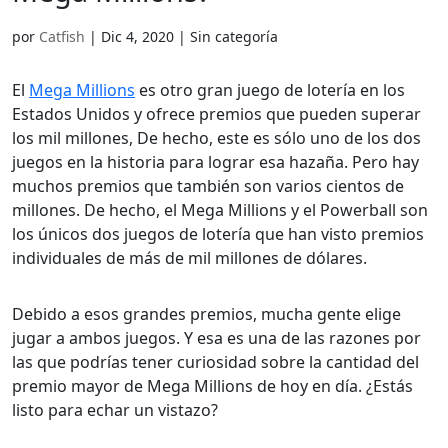
Slovenčina
(
Eslavo
)
Slovenščina
(
E
Slovenščina
(
Esloveno
)
Swahili
por
Catfish
|
Dic 4, 2020
| Sin categoría
Swahili
Svenska
(
Suec
Svenska
(
Sueco
)
Türkçe
(
Turco
)
El
Mega Millions
es otro gran juego de lotería en los
Türkçe
(
Turco
)
Українська
(
U
Estados Unidos y ofrece premios que pueden superar
Українська
(
Ucraniano
)
los mil millones, De hecho, este es sólo uno de los dos
juegos en la historia para lograr esa hazaña. Pero hay
muchos premios que también son varios cientos de
millones. De hecho, el Mega Millions y el Powerball son
los únicos dos juegos de lotería que han visto premios
individuales de más de mil millones de dólares.
Debido a esos grandes premios, mucha gente elige
jugar a ambos juegos. Y esa es una de las razones por
las que podrías tener curiosidad sobre la cantidad del
premio mayor de Mega Millions de hoy en día. ¿Estás
listo para echar un vistazo?