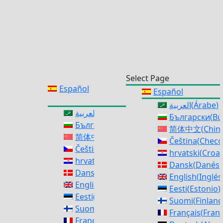
Select Page
Español
Español
العربية
(
Árabe
)
العربية
(
Árabe
)
Български
(
Bú
Български
(
Búlgaro
)
简体中文
(
Chino
简体中文
(
Chino simplificado
)
Čeština
(
Checo
Čeština
(
Checo
)
hrvatski
(
Croa
hrvatski
(
Croata
)
Dansk
(
Danés
)
Dansk
(
Danés
)
English
(
Inglés
English
(
Inglés
)
Eesti
(
Estonio
)
Eesti
(
Estonio
)
Suomi
(
Finlan
Suomi
(
Finlandés
)
Français
(
Fran
Français
(
Francés
)