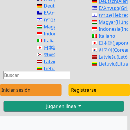
Deutsch
(
Alem
Deutsch
(
Alemán
)
Ελληνικά
(
Gri
Ελληνικά
(
Griego
)
עברית
(
Hebreo
עברית
(
Hebreo
)
Magyar
(
Húng
Magyar
(
Húngaro
)
Indonesia
(
Ind
Indonesia
(
Indonesio
)
Italiano
Italiano
日本語
(
Japoné
日本語
(
Japonés
)
한국어
(
Corea
한국어
(
Coreano
)
Latviešu
(
Letó
Latviešu
(
Letón
)
Lietuvių
(
Litua
Lietuvių
(
Lituano
)
македонски
(
M
македонски
(
Macedonio
)
Norsk bokmål
Norsk bokmål
(
Bokmål
)
فارسی
(
Persa
)
فارسی
(
Persa
)
Iniciar sesión
Registrarse
polski
(
Polaco
)
polski
(
Polaco
)
Português
(
Po
Português
(
Portugués, Portugal
)
Română
(
Rum
Jugar en línea
Română
(
Rumano
)
Русский
(
Ruso
Русский
(
Ruso
)
српски
(
Serbio
српски
(
Serbio
)
Slovenčina
(
Es