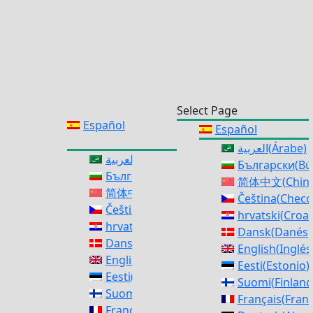
Select Page
Español
Español
العربية
(
Árabe
)
العربية
(
Árabe
)
Български
(
Bú
Български
(
Búlgaro
)
简体中文
(
Chino
简体中文
(
Chino simplificado
)
Čeština
(
Checo
Čeština
(
Checo
)
hrvatski
(
Croa
hrvatski
(
Croata
)
Dansk
(
Danés
)
Dansk
(
Danés
)
English
(
Inglés
English
(
Inglés
)
Eesti
(
Estonio
)
Eesti
(
Estonio
)
Suomi
(
Finlan
Suomi
(
Finlandés
)
Français
(
Fran
Français
(
Francés
)