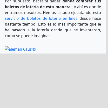
Por supuesto, necesita saber
dónde comprar sus
boletos de lotería de esta manera
, y ahí es donde
entramos nosotros. Hemos estado ejecutando esto
servicio de boletos de lotería en línea
desde hace
bastante tiempo. Esto es lo más importante que le
ha pasado a la lotería desde que se inventaron,
como se puede imaginar.
Ya no está limitado solo a la
lotería en su área
Si usted es como la mayoría de los jugadores de
lotería, quiere jugar a las grandes loterías y, si tiene
la opción, quiere jugar más de una. Hasta hace
poco, aunque esto no ha sido posible. Sin embargo,
la gente se preguntaba por qué no era así, por