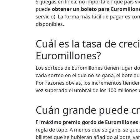
Si juegas en línea, no importa en qué país v
puede
obtener un boleto para Euromillon
servicio). La forma más fácil de pagar es c
disponibles.
Cuál es la tasa de cre
Euromillones?
Los sorteos de Euromillones tienen lugar d
cada sorteo en el que no se gana, el bote a
Por razones obvias, los incrementos tiende
vez superado el umbral de los 100 millones 
Cuán grande puede cre
El
máximo premio gordo de Euromillones e
regla de tope. A menos que se gane, se qued
billetes que se hubieran añadido al bote, v