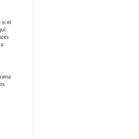
si el
quí
nces
ra
ocena
os