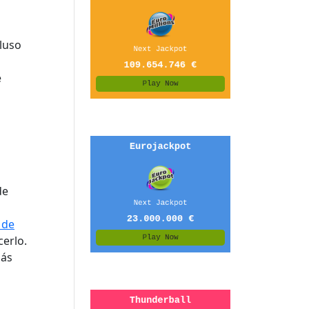
luso
e
 de
erlo.
más