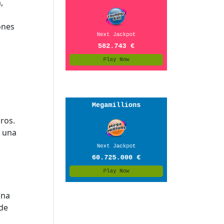
,
ones
n
ros.
s una
una
 de