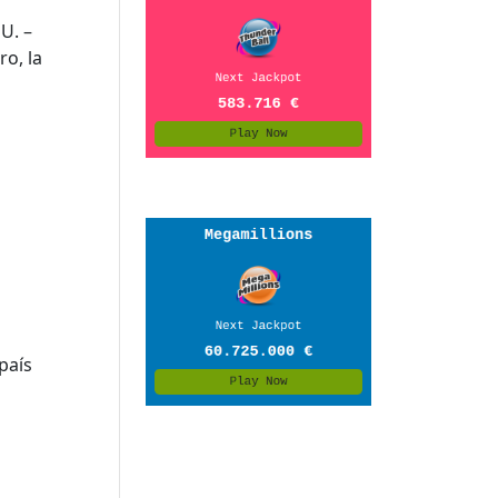
U. –
ro, la
s
país