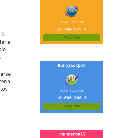
ería.
pio
.
parse
tería
stos