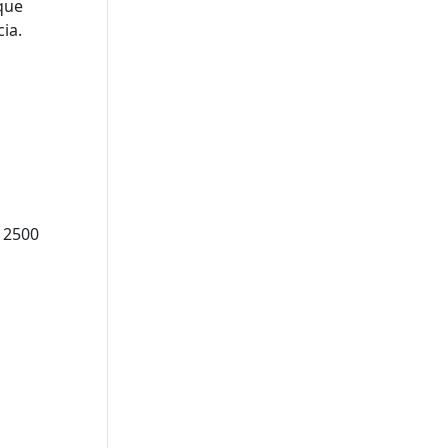
que
ia.
; 2500