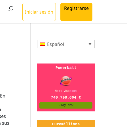
Registrarse
Iniciar sesión
Español
 En
n
ses
n sus