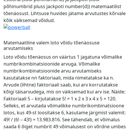
põhinumbrid pluss jackpoti number(d)) matemaatilist
tõenäosust. Lihtsuse huvides jätame arvutustes kõrvale
kõik väiksemad võidud.
Matemaatiline valem loto võidu tõenäosuse
arvutamiseks
Loto võidu tõenäosus on väärtus 1 jagatuna võimalike
numbrikombinatsioonide arvuga. Võimalike
numbrikombinatsioonide arvu arvutamiseks
kasutatakse nn faktoriaali, mida nimetatakse ka n.
Arvude (lihtne) faktoriaali saab, kui arv korrutatakse
kõigi täisarvudega, mis on väiksemad kui arv ise. Näide:
Faktoriaali 5 – kirjutatakse 5! = 1 x 2 x 3 x 4 x 5 = 120.
Selleks, et arvutada võimalikke numbrikombinatsioone
lotos, kus 49-st loositakse 6, kasutame järgmist valemit:
49! / (6! – 43!) = 13.983.816. See tähendab, et võimalus
saada 6 õiget numbrit 49 võimalusest on võrdne umbes