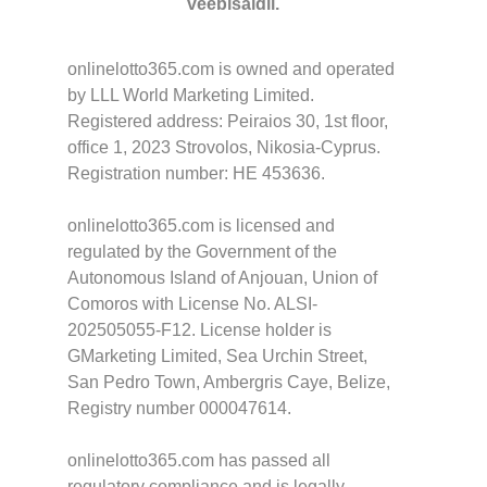
veebisaidil.
onlinelotto365.com is owned and operated
by LLL World Marketing Limited.
Registered address: Peiraios 30, 1st floor,
office 1, 2023 Strovolos, Nikosia-Cyprus.
Registration number: HE 453636.
onlinelotto365.com is licensed and
regulated by the Government of the
Autonomous Island of Anjouan, Union of
Comoros with License No. ALSI-
202505055-F12. License holder is
GMarketing Limited, Sea Urchin Street,
San Pedro Town, Ambergris Caye, Belize,
Registry number 000047614.
onlinelotto365.com has passed all
regulatory compliance and is legally