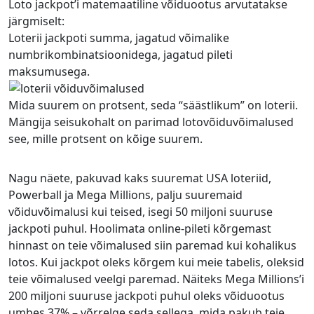
Loto jackpot’i matemaatiline võiduootus arvutatakse
järgmiselt:
Loterii jackpoti summa, jagatud võimalike
numbrikombinatsioonidega, jagatud pileti
maksumusega.
Mida suurem on protsent, seda “säästlikum” on loterii.
Mängija seisukohalt on parimad lotovõiduvõimalused
see, mille protsent on kõige suurem.
Nagu näete, pakuvad kaks suuremat USA loteriid,
Powerball ja Mega Millions, palju suuremaid
võiduvõimalusi kui teised, isegi 50 miljoni suuruse
jackpoti puhul. Hoolimata online-pileti kõrgemast
hinnast on teie võimalused siin paremad kui kohalikus
lotos. Kui jackpot oleks kõrgem kui meie tabelis, oleksid
teie võimalused veelgi paremad. Näiteks Mega Millions’i
200 miljoni suuruse jackpoti puhul oleks võiduootus
umbes 37% – võrrelge seda sellega, mida pakub teie