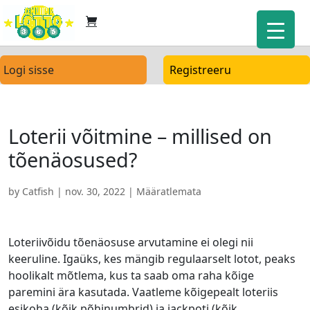
Logi sisse
Registreeru
Loterii võitmine – millised on
tõenäosused?
by
Catfish
|
nov. 30, 2022
| Määratlemata
Loteriivõidu tõenäosuse arvutamine ei olegi nii
keeruline. Igaüks, kes mängib regulaarselt lotot, peaks
hoolikalt mõtlema, kus ta saab oma raha kõige
paremini ära kasutada. Vaatleme kõigepealt loteriis
esikoha (kõik põhinumbrid) ja jackpoti (kõik