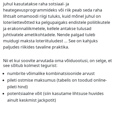
juhul kasutatakse raha sotsiaal- ja
heategevusprogrammideks või riik peab seda raha
lihtsalt omamoodi riigi tuluks, kuid mõnel juhul on
loteriiettevõtted ka pelgupaigaks endistele poliitikutele
ja erakonnaliikmetele, kellele antakse tulusad
juhtivatele ametikohtadele. Nende palgad tuleb
muidugi maksta loteriituludest … See on kahjuks
paljudes riikides tavaline praktika.
Nii et kui soovite arvutada oma võiduootusi, on selge, et
see sõltub kolmest tegurist:
numbrite võimalike kombinatsioonide arvust
pileti ostmise maksumus (tabelis on toodud online-
pileti hind)
potentsiaalne võit (siin kasutame lihtsuse huvides
ainult keskmist jackpotit)