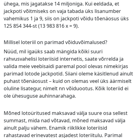
ühega, mis jagatakse 14 miljoniga. Kui eeldada, et
jackpoti võitmiseks on vaja tabada üks lisanumber
vahemikus 1 ja 9, siis on jackpoti võidu tõenäosus üks
125 854 344-st (13 983 816 x = 9).
Millisel loteriil on parimad võiduvõimalused?
Nüüd, mil igaüks saab mängida kõiki suuri
rahvusvahelisi loteriisid internetis, saate võrrelda ja
valida meie veebisaidi paremal pool olevas nimekirjas
parimad lotode jackpotid. Siiani oleme käsitlenud ainult
puhast tõenäosust – kuid on olemas veel üks äärmiselt
oluline lisategur, nimelt nn võiduootus. Kõik loteriid ei
ole ühesuguse auhinnarahaga.
Mõned lotoüritused maksavad välja suure osa sellest
summast, mida nad võtavad, mõned maksavad välja
ainult palju vähem. Enamik riiklikke loteriisid
rahastavad erinevatest asjadest loteriitulu. Parimal